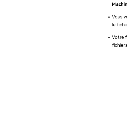
Machi
Vous ve
le fich
Votre f
fichier