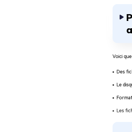
P
a
Voici que
Des fi
Le disq
Format
Les fic