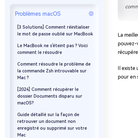
sur Windows
en quelq
comme
Problèmes macOS
4DDiG Email Repair
Mac Bo
Réparer les fichiers PST/OST
Réparer 
corrompus
gratuite
[3 Solutions] Comment réinitialiser
le mot de passe oublié sur MacBook
La meill
pouvez-vo
Le MacBook ne s'éteint pas ? Voici
récupére
comment le résoudre
Comment résoudre le problème de
Il existe
la commande Zsh introuvable sur
pour en s
Mac ?
[2024] Comment récupérer le
dossier Documents disparu sur
macOS?
Guide détaillé sur la façon de
retrouver un document non
enregistré ou supprimé sur votre
Mac