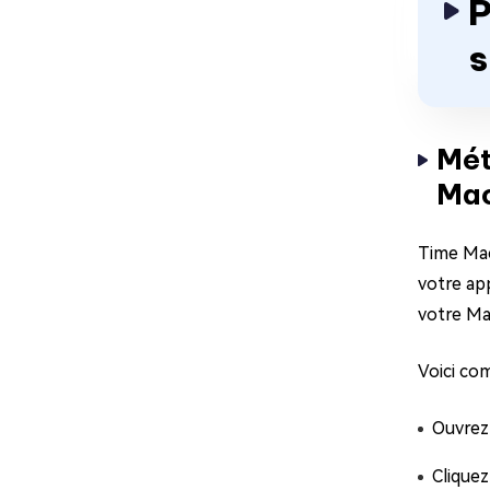
P
s
Mét
Mac
Time Mac
votre ap
votre Mac
Voici co
Ouvrez 
Cliquez