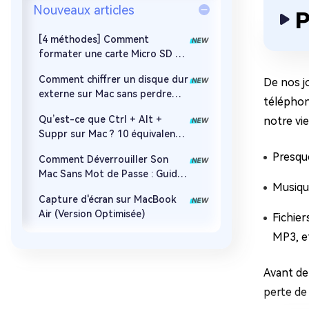
Nouveaux articles
P
[4 méthodes] Comment
formater une carte Micro SD en
FAT32 sur Mac ?
Comment chiffrer un disque dur
De nos j
externe sur Mac sans perdre
téléphon
ses données ?
Qu’est-ce que Ctrl + Alt +
notre vie
Suppr sur Mac ? 10 équivalents
à connaître !
Presqu
Comment Déverrouiller Son
Mac Sans Mot de Passe : Guide
Musiqu
Complet 2026
Capture d'écran sur MacBook
Air (Version Optimisée)
Fichie
MP3, e
Avant de
perte de 