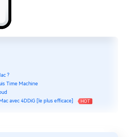
Mac ?
uis Time Machine
loud
ac avec 4DDiG [le plus efficace]
HOT