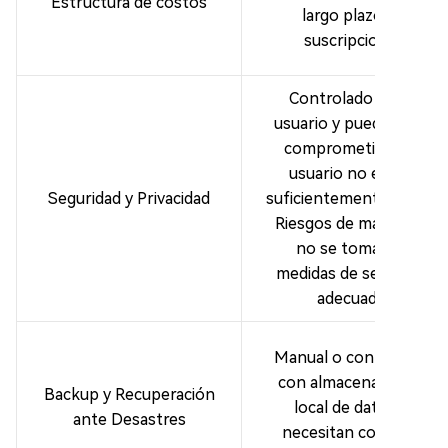
Estructura de costos
largo plazo sin
suscripciones
Controlado por el
usuario y puede verse
comprometido si el
usuario no está lo
Seguridad y Privacidad
suficientemente seguro
Riesgos de malware si
no se toman las
medidas de seguridad
adecuadas
Manual o configurado
con almacenamiento
Backup y Recuperación
local de datosSe
ante Desastres
necesitan copias de