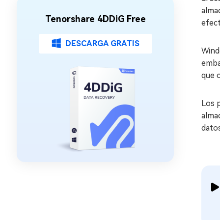
almac
Tenorshare 4DDiG Free
efect
DESCARGA GRATIS
Windo
embar
que o
Los p
alma
datos