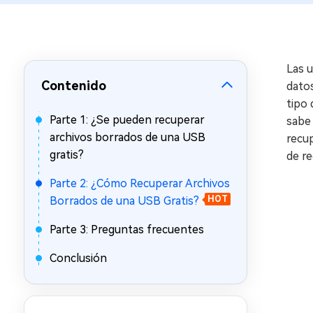
en minutos
Mac Boot Genius
Reparar problemas de Mac
gratis
Las 
Contenido
datos
tipo 
Parte 1: ¿Se pueden recuperar
sabe
archivos borrados de una USB
recup
gratis?
de re
Parte 2: ¿Cómo Recuperar Archivos
Borrados de una USB Gratis?
HOT
Parte 3: Preguntas frecuentes
Conclusión