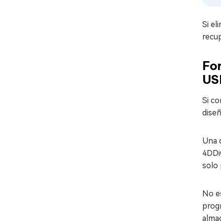
Si el
recup
For
US
Si c
diseñ
Una d
4DDiG
solo 
No es
progr
alma