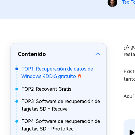
en minutos
Teo T
Mac Boot Genius
Reparar problemas de Mac
gratis
¿Alg
Contenido
resta
TOP1: Recuperación de datos de
Exis
Windows 4DDiG gratuito
tanto
TOP2: Recoverit Gratis
Aquí
TOP3: Software de recuperación de
tarjetas SD – Recuva
TOP4: Software de recuperación de
tarjetas SD - PhotoRec