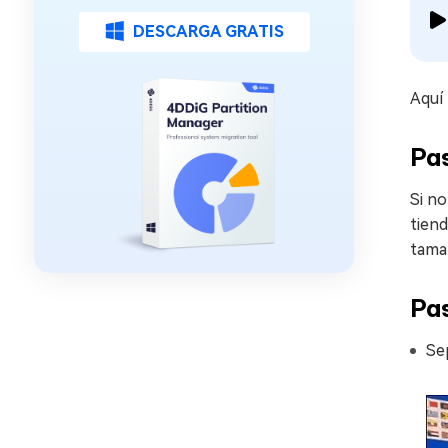
DESCARGA GRATIS
Aquí
Pa
Si n
tien
tama
Pa
Sep