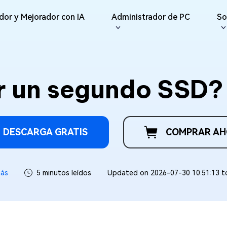
dor y Mejorador con IA
Administrador de PC
So
iones
Redes Sociales
iOS26
Reparador
Repar
ne Data Recovery
Android Recovery
erar datos perdidos de
Recuperar datos de Android sin
r un segundo SSD?
IA
Re
te File Deleter
del Usuario
Dll Fixer
e/iPad
Root
Reparar Vídeo
Reparar Foto
Re
eliminar archivos
e Guías
Reparar errores de DLL en
sApp Recovery
os
Windows
Re
ráctica
Reparar
erar datos de WhatsApp
Re
Nuevo
Reparar Audio
are Cleamio
Email Repair
 y Soluciones
Documento
DESCARGA GRATIS
COMPRAR A
 fondo y optimizar tu
Reparar archivos PST/OST
AI
AI
dañados
Mejorar Vídeo
Mejorar Foto
ás
5 minutos leídos
Updated on 2026-07-30 10:51:13 