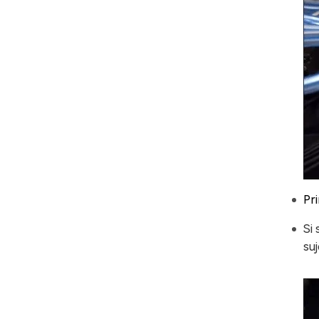
Pri
Si
su