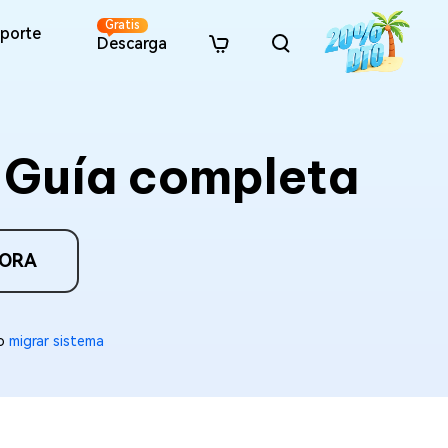
Gratis
porte
Descarga
Nuevo
ación Online Gratuita
Recursos
Recursos
Estilos IA
 Guía completa
· Omitir restricciones de Win 11
· Recuperación de tarjeta SD
· Buscar duplicados (Windows)
· Recuperación de disco du
parar Vídeo Online
· Estilo de personaje 3D
· Clonar disco duro
· Buscar duplicados (Mac)
parar Foto Online
· Estilo cinematográfico
· Recuperación de USB
· Recuperación de la Papel
· Ampliar la unidad C
· Liberar espacio en disco
parar Documento Online
· Estilo anime realista
· Convertir MBR a GPT
· Liberar almacenamiento en Mac
parar Audio Online
· Estilo anime
· Recuperación de datos
· Recuperación de Office
· Estilo bloques
HORA
· Recuperación de fotos
· Recuperación de vídeo
to
migrar sistema