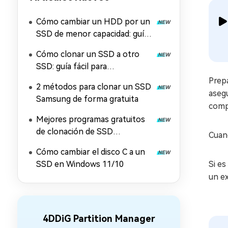
Cómo cambiar un HDD por un
SSD de menor capacidad: guía
paso a paso
Cómo clonar un SSD a otro
SSD: guía fácil para
principiantes
Prep
2 métodos para clonar un SSD
aseg
Samsung de forma gratuita
comp
Mejores programas gratuitos
de clonación de SSD
Cuan
compatibles con WD, Crucial y
Cómo cambiar el disco C a un
otras marcas
SSD en Windows 11/10
Si es
un e
4DDiG Partition Manager