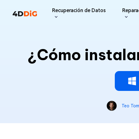
Recuperación de Datos
Repara
Optimizador de Windows
Soporte
Limpiador de PC
Recursos
Func
iPho
Windows Data Recovery
Recup
¿Cómo instala
Recuperar archivos borrados de
Partition Manager
Centro de soporte
Duplica
Guías 
iPhon
Windows
Gestor de discos fácil para
Guías, Licencia,
Buscar y 
Centro d
What
Windows
Contacto
duplicad
Pro
Gratis
Guía P
Recup
Actualización de la
Tenorsh
Disk Copy
Consejos
Update
Limpiar a
Clonar disco o partición
suscripción
Mac Data Recovery
4DDiG File Repair
Mac
Últimas actualizaciones
Recuperar archivos borrados de
Nuevo
Reparar y mejorar archivos con IA >>
Windows Backup
macOS
Contáctanos
Copia de seguridad del
ordenador
Teo Tom
Pro
Gratis
Reparación del sistema
Windows Boot Genius
Reparar problemas de Windows