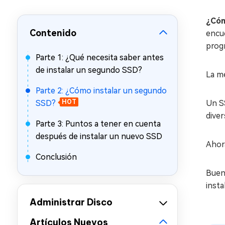
en minutos
¿Cóm
Mac Boot Genius
Contenido
Reparar problemas de Mac
encue
gratis
prog
Parte 1: ¿Qué necesita saber antes
de instalar un segundo SSD?
La me
Parte 2: ¿Cómo instalar un segundo
SSD?
HOT
Un SS
diver
Parte 3: Puntos a tener en cuenta
después de instalar un nuevo SSD
Ahor
Conclusión
Bueno
insta
Administrar Disco
Artículos Nuevos