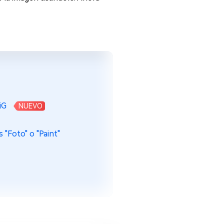
iG
NUEVO
 "Foto" o "Paint"