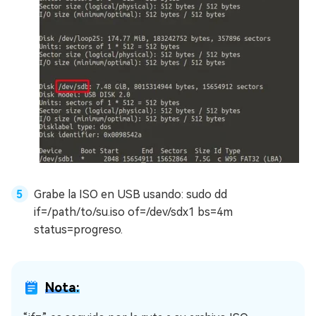
Grabe la ISO en USB usando: sudo dd
if=/path/to/su.iso of=/dev/sdx1 bs=4m
status=progreso.
Nota: