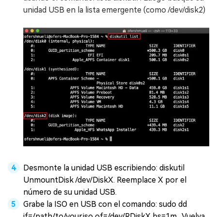
unidad USB en la lista emergente (como /dev/disk2)
Desmonte la unidad USB escribiendo: diskutil
UnmountDisk /dev/DiskX. Reemplace X por el
número de su unidad USB.
Grabe la ISO en USB con el comando: sudo dd
if=/path/to/your.iso of=/dev/RDiskX bs=1m . Vuelva