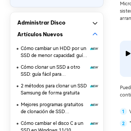
Micro
siste
arran
Administrar Disco
Artículos Nuevos
Cómo cambiar un HDD por un
SSD de menor capacidad: guía
paso a paso
Cómo clonar un SSD a otro
SSD: guía fácil para
principiantes
2 métodos para clonar un SSD
Puede
Samsung de forma gratuita
cont
Mejores programas gratuitos
de clonación de SSD
compatibles con WD, Crucial y
Cómo cambiar el disco C a un
otras marcas
SSD en Windows 11/10