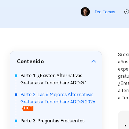
en minutos
Teo Tomás
Mac Boot Genius
Reparar problemas de Mac
gratis
Si ex
Contenido
años.
exper
Parte 1: ¿Existen Alternativas
gratu
Gratuitas a Tenorshare 4DDiG?
¿Ere
alter
Parte 2: Las 6 Mejores Alternativas
a Te
Gratuitas a Tenorshare 4DDiG 2026
HOT
Parte 3: Preguntas Frecuentes