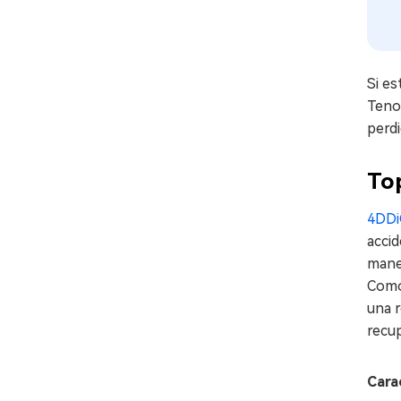
Si es
Tenor
perdi
Top
4DDi
accid
mane
Como 
una 
recu
Cara