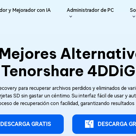
dor y Mejorador con IA
Administrador de PC
So
iones
Redes Sociales
iOS26
Reparador
Repar
ne Data Recovery
Android Recovery
erar datos perdidos de
Recuperar datos de Android sin
Mejores Alternativ
IA
Re
te File Deleter
del Usuario
Dll Fixer
e/iPad
Root
Reparar Vídeo
Reparar Foto
Re
eliminar archivos
e Guías
Reparar errores de DLL en
sApp Recovery
os
Windows
Re
Tenorshare 4DDiG
ráctica
Reparar
erar datos de WhatsApp
Re
Nuevo
Reparar Audio
are Cleamio
Email Repair
 y Soluciones
Documento
 fondo y optimizar tu
Reparar archivos PST/OST
AI
AI
dañados
very para recuperar archivos perdidos y eliminados de var
Mejorar Vídeo
Mejorar Foto
etas SD sin gastar un céntimo. Su interfaz fácil de usar y aut
oceso de recuperación con facilidad, garantizando resultados r
DESCARGA GRATIS
DESCARGA GR