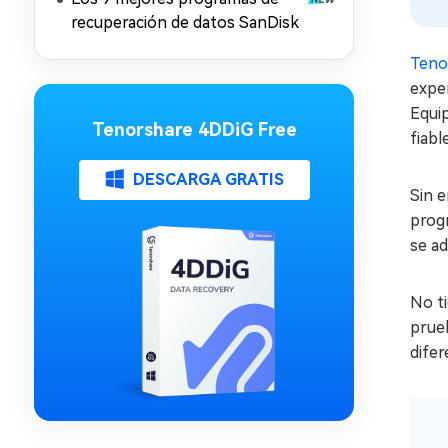
recuperación de datos SanDisk
Teno
exper
Equip
Tenorshare 4DDiG Free
fiabl
DESCARGA GRATIS
Sin e
prog
se ad
No ti
prueb
difer