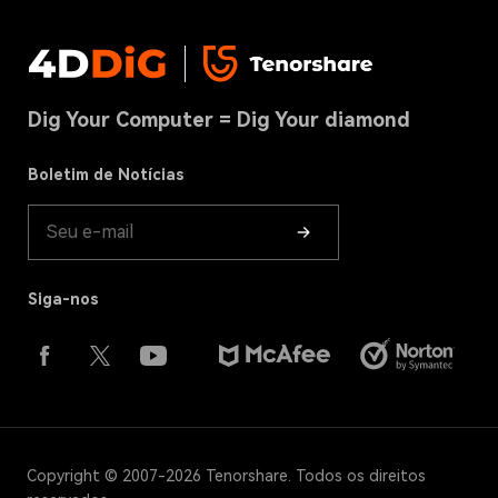
Centro de Apoio
Remover Duplicatos
Privacidade
DLL Fixer
Contatos
Recursos
Termos & Condições
Centro de Download
Dig Your Computer = Dig Your diamond
Política de Cookies (ATUALIZADO)
Loja
Boletim de Notícias
Guia do Produto
Siga-nos
Copyright © 2007-2026 Tenorshare. Todos os direitos