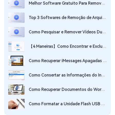
Melhor Software Gratuito Para Remover Imagens Duplicadas no Windows 2026
Top 3 Softwares de Remoção de Arquivos Duplicados
Como Pesquisar e Remover Vídeos Duplicados Gratuitamente
【4 Maneiras】Como Encontrar e Excluir Arquivos Duplicados no Mac
Como Recuperar iMessages Apagadas no Mac
Como Consertar as Informações do Instalador no Servidor de Recuperação Estão Danificadas?
Como Recuperar Documentos do Word Não Salvos no Mac?
Como Formatar a Unidade Flash USB no Mac?