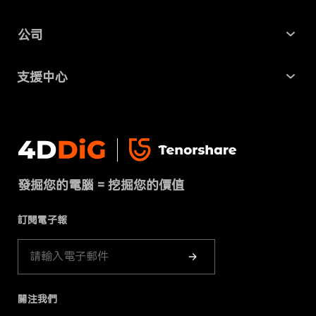
Mac 資料救援
最新資訊
公司
AI File Repair
SD 卡記憶卡救援
關於我們
Partition Manager
支援中心
USB 隨身碟資料救援
商業合作
4DDiG 重複檔案刪除器
幫助中心
硬碟資料救援
隱私政策
DLL Fixer
聯絡我們
免費線上檔案修復
條款 & 條件
下載中心
刪除重複檔案
發掘您的電腦 = 挖掘您的價值
Cookies政策（已更新）
商店
訂閱電子報
產品指南
關注我們