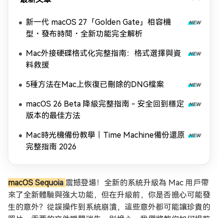
新一代 macOS 27「Golden Gate」相容機
型・發布時間・全新功能完全解析
Mac外接硬碟格式化完整指南：格式選擇與資
料救援
5種方法在Mac上恢復已刪除的DNG檔案
macOS 26 Beta 降級完整指南 - 安全回到穩定
版本的最佳方法
Mac時光機備份教學｜Time Machine備份還原
完整指南 2026
macOS Sequoia
震撼登場！全新的系統升級為 Mac 用戶帶
來了全新體驗與強大功能，但在升級前，你是否擔心可能發
生的意外？從誤操作到系統崩潰，這些意外都可能讓珍貴的