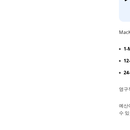
Mac
1-
12
24
영구적
예산이
수 있