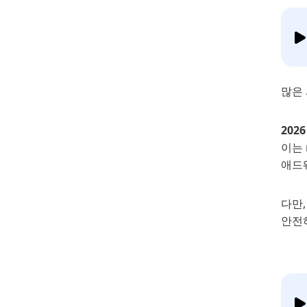
많은 
202
이는
애드
다만
안전