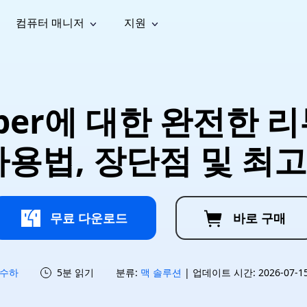
컴퓨터 매니저
지원
능
소셜 미디어
복구 도구
온라
iOS26
one 데이터 복구
Android 데이터 복구
iPhone/iPad 데이터 복구
손실된 Android 데이터 복구
AI
가이드
동영상
사진 복
문서 복
e File Deleter
Dll Fixer
eeper에 대한 완전한 리
tsApp 데이터 복구
LINE 데이터 복구
이드 센터
복구
구
구
검색 및 삭제
Windows DLL 오류 수정
sApp 메시지 복구
백업 없이 LINE 채팅 복구
브랜드 리뉴얼
법 가이드
are Cleamio
Email Repair
영상 화
사진 화
사용법, 장단점 및 최
오디오
& 해결 방법
화 및 정밀 클린
손상된 PST/OST 파일 복구
질 높이
질 높이
AI
AI
복구
기
기
무료 다운로드
바로 구매
수하
5분 읽기
분류:
맥 솔루션
| 업데이트 시간: 2026-07-15 