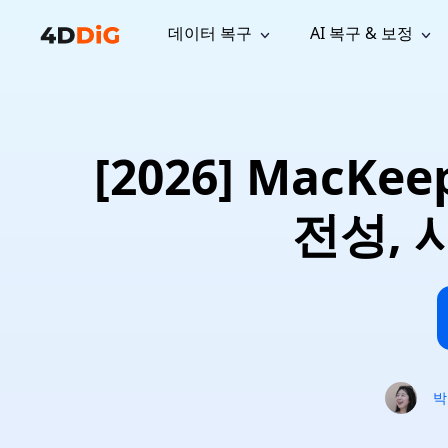
데이터 복구
AI 복구 & 보정
윈도우 관리 도구
지원
컴퓨터 정리 도구
자료
기
iPh
Windows 데이터 복구
손실된 
윈도우에서 삭제된 파일 복구
지원 센터
사용자 
Partition Manager
Duplicat
[2026] MacK
Wha
가이드, 라이선스, 문의
사용자 가
Windows용 간편 디스크 관리
중복 파일 
프로
무료
What
구독 업데이트
사용 방
Disk Copy
Tenorsh
전성, 
Update
최신 업데이트
모든 팁 
디스크 또는 파티션 복제
Mac 최적
Mac 데이터 복구
macOS에서 삭제된 파일 복구
문의하기
NEW
4DDiG File Repair
Windows Backup
AI 기반 파일 복구 및 보정 >>
컴퓨터 데이터 안전 백업
프로
무료
시스템 복구
Windows Boot Genius
Windows 문제를 몇 분 내 해결
박
Mac Boot Genius
Mac 문제 무료 복구