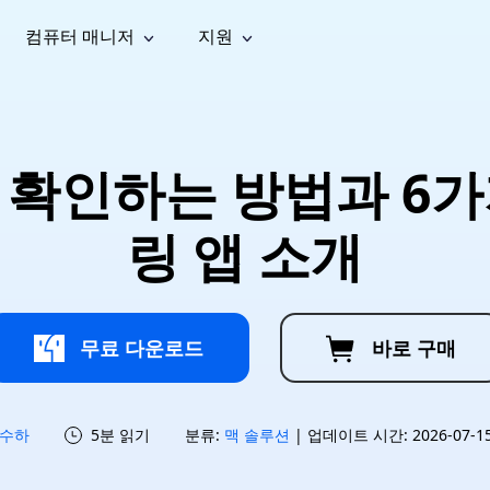
컴퓨터 매니저
지원
능
소셜 미디어
복구 도구
온라
iOS26
one 데이터 복구
Android 데이터 복구
iPhone/iPad 데이터 복구
손실된 Android 데이터 복구
AI
가이드
동영상
사진 복
문서 복
e File Deleter
Dll Fixer
 확인하는 방법과 6가
tsApp 데이터 복구
LINE 데이터 복구
이드 센터
복구
구
구
검색 및 삭제
Windows DLL 오류 수정
sApp 메시지 복구
백업 없이 LINE 채팅 복구
브랜드 리뉴얼
법 가이드
are Cleamio
Email Repair
영상 화
사진 화
링 앱 소개
오디오
& 해결 방법
화 및 정밀 클린
손상된 PST/OST 파일 복구
질 높이
질 높이
AI
AI
복구
기
기
무료 다운로드
바로 구매
수하
5분 읽기
분류:
맥 솔루션
| 업데이트 시간: 2026-07-15 