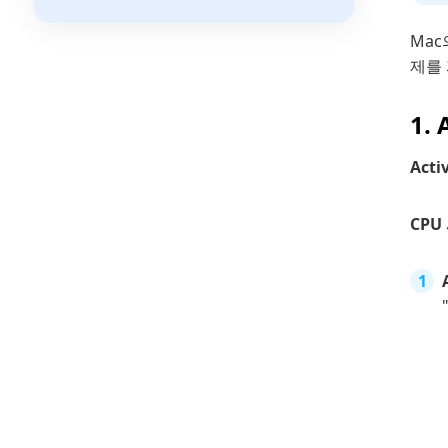
Mac
제를 
1.
Acti
CPU