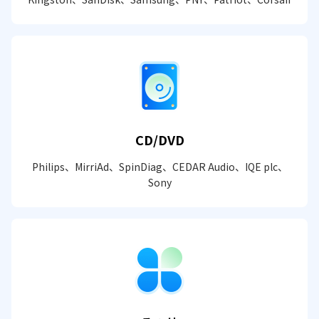
CD/DVD
Philips、MirriAd、SpinDiag、CEDAR Audio、IQE plc、
Sony