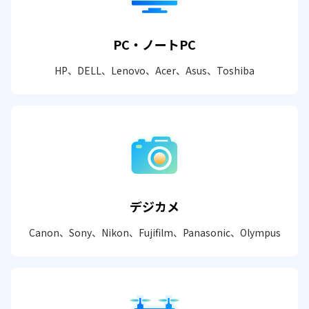
PC・ノートPC
HP、DELL、Lenovo、Acer、Asus、Toshiba
デジカメ
Canon、Sony、Nikon、Fujifilm、Panasonic、Olympus