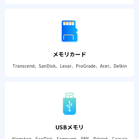
メモリカード
Transcend、SanDisk、Lexar、ProGrade、Acer、Delkin
USBメモリ
Kingston、SanDisk、Samsung、PNY、Patriot、Corsair