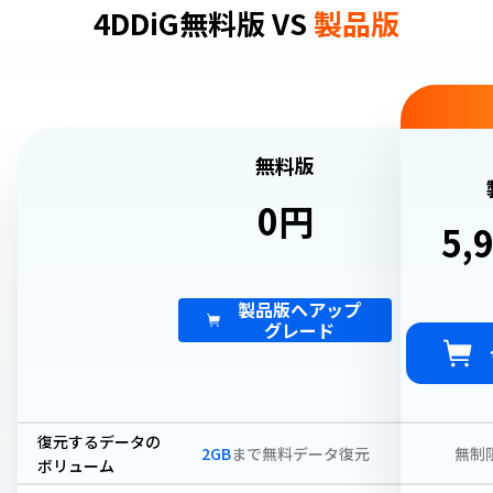
4DDiG無料版 VS
製品版
無料版
0円
5,
製品版へアップ
グレード
復元するデータの
2GB
まで無料データ復元
無制
ボリューム