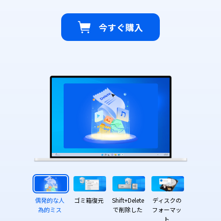
今すぐ購入
偶発的な人
ゴミ箱復元
Shift+Delete
ディスクの
為的ミス
で削除した
フォーマッ
ト