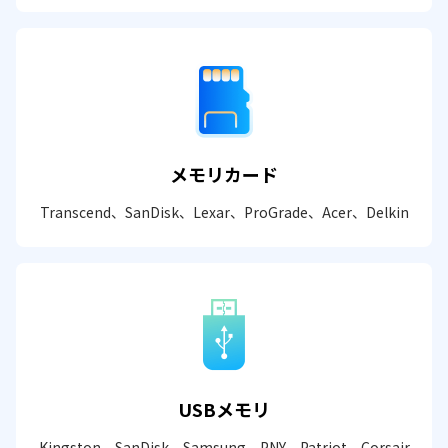
メモリカード
Transcend、SanDisk、Lexar、ProGrade、Acer、Delkin
USBメモリ
Kingston、SanDisk、Samsung、PNY、Patriot、Corsair