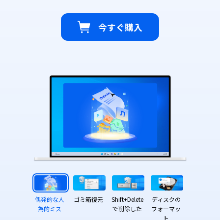
今すぐ購入
偶発的な人
ゴミ箱復元
Shift+Delete
ディスクの
為的ミス
で削除した
フォーマッ
ト