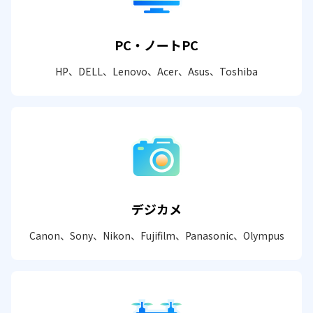
PC・ノートPC
HP、DELL、Lenovo、Acer、Asus、Toshiba
デジカメ
Canon、Sony、Nikon、Fujifilm、Panasonic、Olympus