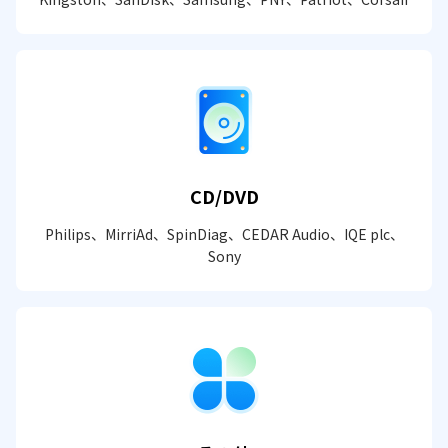
CD/DVD
Philips、MirriAd、SpinDiag、CEDAR Audio、IQE plc、
Sony