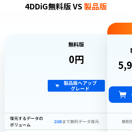
4DDiG無料版 VS
製品版
無料版
0円
5,
製品版へアップ
グレード
復元するデータの
2GB
まで無料データ復元
無制
ボリューム