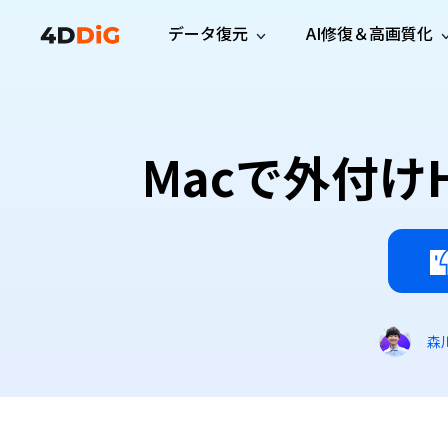
データ復元
AI修復＆高画質化
Windows管理
サポート
PCクリーンアッ
リソース
機能
iPh
Windows データ復元
iPho
Windowsで削除したファイルを復元
サポートセンター
ユーザ
Partition Manager
Duplicat
Macで外付
Wha
ガイド・お問い合わせ
ユーザー
Windows向けディスク管理ツール
重複ファ
プロ版
無料版
Wha
サブスク更新情報
使い方
Disk Copy
Tenorsh
最新版
最新のお知らせ
ヒントと
ディスクをクローン
Macを徹
Mac データ復元
macOSで削除したファイルを復元
お問い合わせ
新製品
4DDiG File Repair
Windows Backup
AIによるファイル修復と高画質化>>
データ保護向けPCバックアップ
プロ版
無料版
システム修復
森
Windows Boot Genius
Windowsの問題を数分で修復
Mac Boot Genius
Macの問題を無料で修復