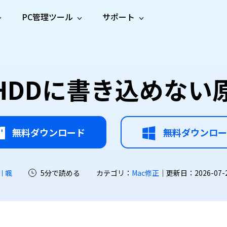
PC管理ツール
サポート
プ
ソーシャルメディア
修復ツール
無料オンラ
iOS26
one データ復元
Android データ復元
ne／iPadのデータを復元
Androidのデータを復元
AI
オンラ
ーガイド
ドキュ
e File Deleter
Dll Fixer
けHDDに書き込めない
動画修
写真修
オンラ
tsApp データ復元
LINE データ復元
ガイドセンター
メント
イルを検出・削除
WindowsのDLLエラーを修復
復
復
オンラ
tsAppのデータを復元
LINEのデータを復元
修復
新製
ガイド
are Cleamio
Email Repair
品
オンラ
対処法
底クリーンアップ＆最適化
破損したPST/OSTファイルを修復
音声修
動画高
写真高
AI
AI
復
画質化
画質化
無料ダウンロード
無料ダウンロー
川 颯
5分で読める
カテゴリ：
Mac修正
｜更新日：2026-07-22