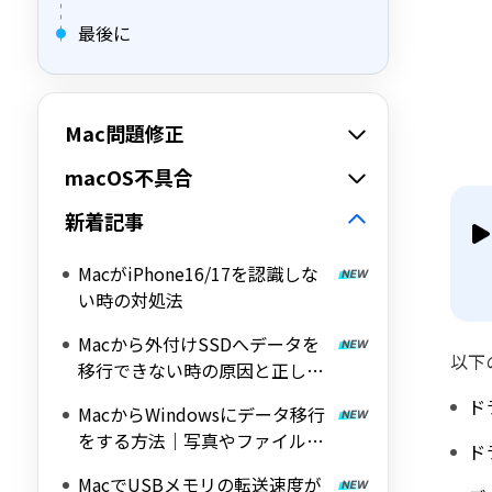
最後に
Mac問題修正
macOS不具合
新着記事
MacがiPhone16/17を認識しな
い時の対処法
Macから外付けSSDへデータを
以下
移行できない時の原因と正しい
対処法
ド
MacからWindowsにデータ移行
をする方法｜写真やファイルを
ド
安全に移す手順
MacでUSBメモリの転送速度が