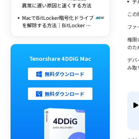
デ
異常に遅い原因と速くする方法
この
MacでBitLocker暗号化ドライブ
を解除する方法｜BitLocker 回
ファ
復キーがわからない場合も対応
権限
のた
Tenorshare 4DDiG Mac
デバ
み取
無料ダウンロード
無料ダウンロード