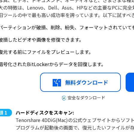
写真、ビデオ、ドキュメント、オーディオなど、さまざまな種類のデー
大の特徴は、Lenovo、Dell、Asus、HPなどの主要なPCに
旧ツールの中で最も高い成功率を誇っています。以下に試すべ
パーティションが破損、削除、紛失、フォーマットされていて
破損したビデオや画像を修復できます。
復元する前にファイルをプレビューします。
暗号化されたBitLockerからデータを回復します。
無料ダウンロード
安全なダウンロード
ハードディスクをスキャン:
Tenorshare 4DDiG(Mac)の公式ウェブサイト
プログラムが起動後の画面で、復元したいファイルが