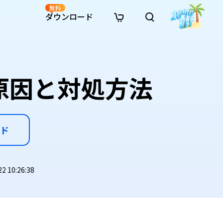
無料
ダウンロード
新着
イン修復
リソース
リソース
AI画像スタイル変換
· Win11制限を回避
· SDカード復元
· HDDデータ復元
· 重複検索（Win）
イン動画修復
· AI 3Dアクションフィギュアプロンプト
原因と対処方法
· ハードディスクをクローン
· USBデータ復元
· ゴミ箱復元
· 重複検索（Mac）
イン写真修復
· シネマ風AI画像プロンプト
· Cドライブを拡張
· ファイル復元
· エクセル復元
· ディスク容量を解放
インファイル修復
· アニメ実写化プロンプト
· MBRをGPTに変換
· 写真復元
· 動画復元
· Macストレージを整理
イン音声修復
· AIアニメポートレートプロンプト
· AIレゴ風写真プロンプト
ド
 10:26:38