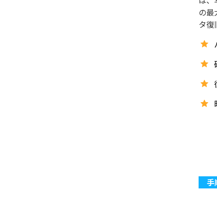
は、
の最
タ復