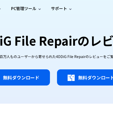
PC管理ツール
サポート
プ
ソーシャルメディア
修復ツール
無料オンラ
iOS26
one データ復元
Android データ復元
ne／iPadのデータを復元
Androidのデータを復元
iG File Repairの
AI
オンラ
ーガイド
ドキュ
e File Deleter
Dll Fixer
動画修
写真修
オンラ
tsApp データ復元
LINE データ復元
ガイドセンター
メント
イルを検出・削除
WindowsのDLLエラーを修復
復
復
オンラ
tsAppのデータを復元
LINEのデータを復元
修復
新製
ガイド
are Cleamio
Email Repair
品
オンラ
万人ものユーザーから寄せられた4DDiG File Repairのレビューを
対処法
底クリーンアップ＆最適化
破損したPST/OSTファイルを修復
音声修
動画高
写真高
AI
AI
復
画質化
画質化
無料ダウンロード
無料ダウンロー