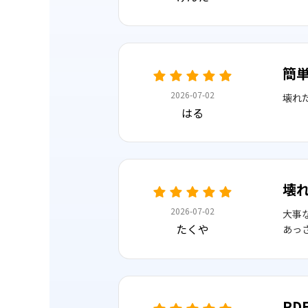
簡
2026-07-02
壊れ
はる
壊
2026-07-02
大事な
たくや
あっ
P