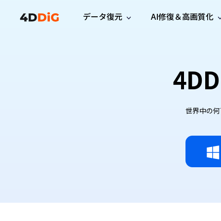
データ復元
AI修復＆高画質化
Windows管理
サポート
PCクリーンアッ
リソース
機能
iPh
Windows データ復元
iPho
4DD
Windowsで削除したファイルを復元
サポートセンター
ユーザ
Partition Manager
Duplicat
Wha
ガイド・お問い合わせ
ユーザー
Windows向けディスク管理ツール
重複ファ
プロ版
無料版
Wha
サブスク更新情報
使い方
Disk Copy
Tenorsh
最新版
世界中の何百
最新のお知らせ
ヒントと
ディスクをクローン
Macを徹
Mac データ復元
macOSで削除したファイルを復元
お問い合わせ
新製品
4DDiG File Repair
Windows Backup
AIによるファイル修復と高画質化>>
データ保護向けPCバックアップ
プロ版
無料版
システム修復
Windows Boot Genius
Windowsの問題を数分で修復
Mac Boot Genius
Macの問題を無料で修復