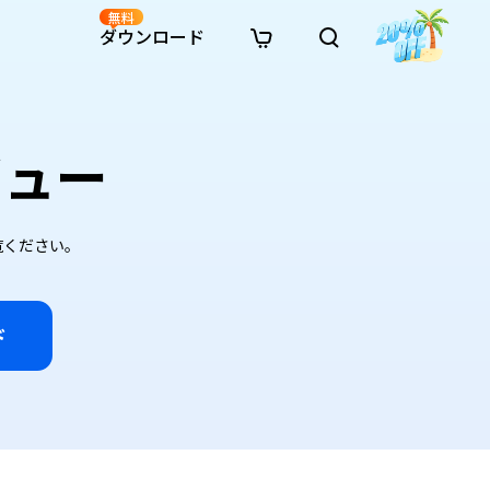
無料
ダウンロード
新着
イン修復
リソース
リソース
AI画像スタイル変換
レビュー
· Win11制限を回避
· SDカード復元
· HDDデータ復元
· 重複検索（Win）
イン動画修復
· AI 3Dアクションフィギュアプロンプト
· ハードディスクをクローン
· USBデータ復元
· ゴミ箱復元
· 重複検索（Mac）
イン写真修復
· シネマ風AI画像プロンプト
· Cドライブを拡張
· ファイル復元
· エクセル復元
· ディスク容量を解放
インファイル修復
· アニメ実写化プロンプト
· MBRをGPTに変換
· 写真復元
· 動画復元
· Macストレージを整理
イン音声修復
· AIアニメポートレートプロンプト
ご覧ください。
· AIレゴ風写真プロンプト
ド