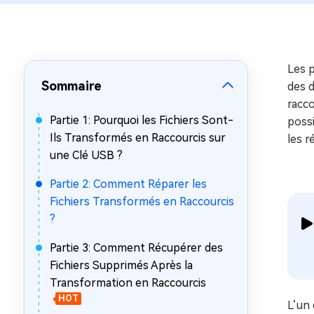
sur Windows
en quelq
4DDiG Email Repair
Mac Bo
Réparer les fichiers PST/OST
Réparer 
corrompus
gratuite
Les 
Sommaire
des d
racco
Partie 1: Pourquoi les Fichiers Sont-
possi
Ils Transformés en Raccourcis sur
les r
une Clé USB ?
Partie 2: Comment Réparer les
Fichiers Transformés en Raccourcis
?
Partie 3: Comment Récupérer des
Fichiers Supprimés Après la
Transformation en Raccourcis
HOT
L’un 