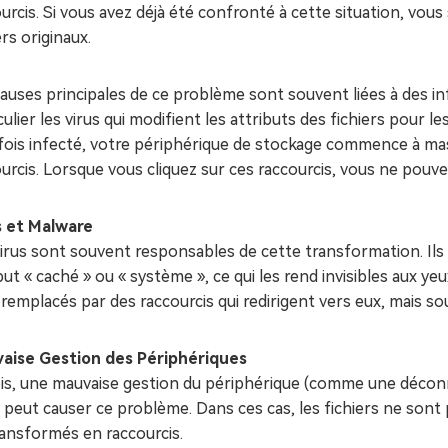
urcis. Si vous avez déjà été confronté à cette situation, vous s
ers originaux.
auses principales de ce problème sont souvent liées à des infe
culier les virus qui modifient les attributs des fichiers pour le
ois infecté, votre périphérique de stockage commence à masq
urcis. Lorsque vous cliquez sur ces raccourcis, vous ne pouv
s et Malware
irus sont souvent responsables de cette transformation. Ils a
but « caché » ou « système », ce qui les rend invisibles aux yeu
remplacés par des raccourcis qui redirigent vers eux, mais so
aise Gestion des Périphériques
is, une mauvaise gestion du périphérique (comme une déconn
 peut causer ce problème. Dans ces cas, les fichiers ne son
ransformés en raccourcis.