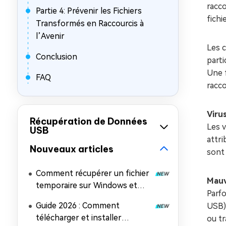
racco
Partie 4: Prévenir les Fichiers
fichi
Transformés en Raccourcis à
l’Avenir
Les c
Conclusion
parti
Une f
FAQ
racco
Viru
Récupération de Données
Les v
USB
attri
Nouveaux articles
sont 
Comment récupérer un fichier
Mauv
temporaire sur Windows et
Parfo
Mac (5 méthodes faciles)
Guide 2026 : Comment
USB)
télécharger et installer
ou t