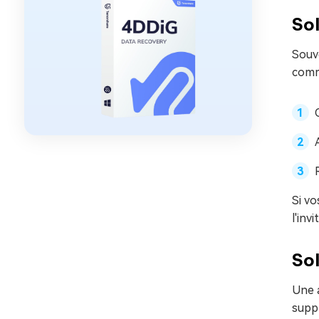
Sol
Souve
comme
Si vo
l'inv
Sol
Une a
suppr