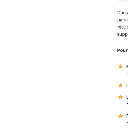
Dans 
parve
récu
supp
Pour