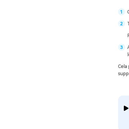
Cela 
suppr