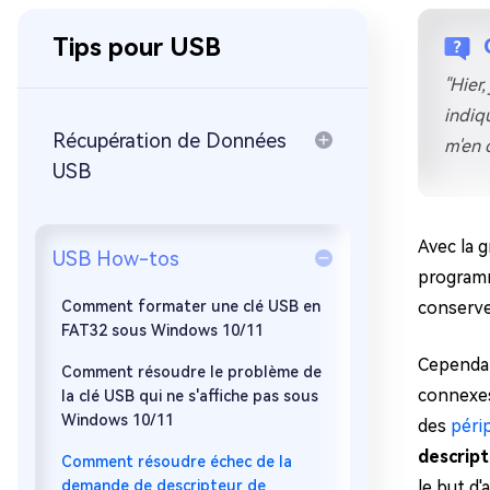
sur Windows
en quelq
Tips pour USB
4DDiG Email Repair
Mac Bo
Réparer les fichiers PST/OST
Réparer 
"Hier
corrompus
gratuite
indiq
Récupération de Données
m'en 
USB
Avec la g
USB How-tos
programm
Comment formater une clé USB en
conserver
FAT32 sous Windows 10/11
Cependan
Comment résoudre le problème de
connexes
la clé USB qui ne s'affiche pas sous
Windows 10/11
des
péri
descript
Comment résoudre échec de la
demande de descripteur de
le but d'