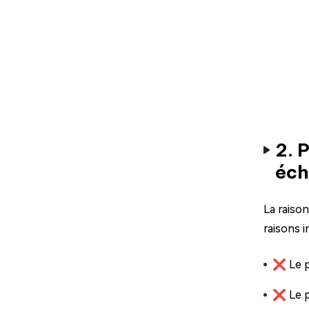
2. 
éch
La raiso
raisons i
❌ Le p
❌ Le p