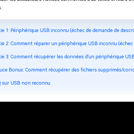
.
tie 1: Périphérique USB inconnu (échec de demande de descript
tie 2: Comment réparer un périphérique USB inconnu (échec 
tie 3: Comment récupérer les données d'un périphérique USB 
uce Bonus: Comment récupérer des fichiers supprimés/corro
 sur USB non reconnu