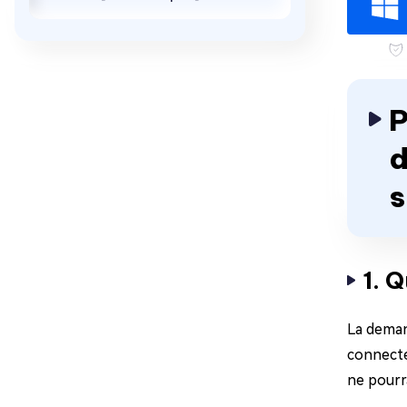
P
d
s
1. 
La deman
connecté
ne pourr