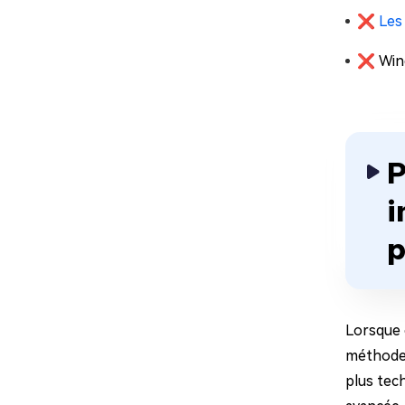
❌
Les
❌ Wind
P
i
p
Lorsque c
méthodes
plus tech