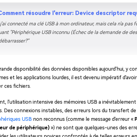
ues minutes
Comment résoudre l'erreur: Device descriptor req
ot Genius
les problèmes Mac
, j'ai connecté ma clé USB à mon ordinateur, mais cela n'a pas f
ment
uant "Périphérique USB inconnu (Échec de la demande de descr
débarrasser?"
rande disponibilité des données disponibles aujourd'hui, y com
es et les applications lourdes, il est devenu impératif d'avoi
 ces fichiers.
t, l'utilisation intensive des mémoires USB a inévitableme
. Des connexions instables, des erreurs lors du transfert d
phériques USB
non reconnus (comme le message d'erreur «
eur de périphérique)
») ne sont que quelques-unes des erreu
aider les utilisateurs novices confrontés à de telles erreurs e