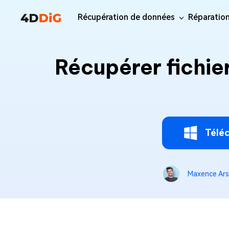
Récupération de données
Réparation
Gestionnaire Windows
Support
Nettoyeur d’ord
Fonctionnalités
Ressources
iPho
Récupérer fichie
Windows Data Recovery
Récup
Récupérer les fichiers supprimés
4DDiG Partition Manager
Centre
Guide d
4DDiG D
Rép
sur i
sous Windows
Gestionnaire de disque facile
d’assistance
l’utilisa
Deleter
vid
What
pour Windows
Guides, licence, contact
Centre du
Trouver e
Pro
Gratuit
Récup
Rép
l’utilisate
en doubl
4DDiG Disk Copy
What
Mise à jour de
do
Mise à
Cloner un disque ou une
Guide p
Tenorsh
l’abonnement
Mac Data Recovery
jour
Télé
4DDiG File Repair
partition
Tous les c
Nettoyag
Amé
Dernières mises à jour
Récupérer les fichiers supprimés
Réparation et amélioration de fichiers
solutions
optimisa
vid
sur macOS
NOUVEAU
alimentées par l’IA >>
4DDiG Windows Backup
Nous contacter
Sauvegarder l’ordinateur pour
Pro
Gratuit
sécuriser les données
Maxence Ar
Outil de réparation
Réparation sys
4DDiG Dll Fixer
Window
Corriger toutes les erreurs DLL
Réparer 