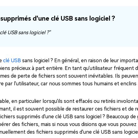
ues minutes
ot Genius
supprimés d'une clé USB sans logiciel ?
les problèmes Mac
ment
lé USB sans logiciel ?"
ne
clé USB
sans logiciel ? En général, en raison de leur import
iens précieux à part entière. En tant qu'utilisateur fréquent 
mes de perte de fichiers sont souvent inévitables. Ils peuven
e par l'utilisateur, car nous sommes tous humains et enclins à
ble, en particulier lorsqu'ils sont effacés ou retirés involon
mant, il est souvent possible de restaurer ces fichiers et de 
chiers supprimés d'une clé USB sans logiciel ? Beaucoup de
pérer des fichiers, mais si nous vous disions que vous pouvez le
uellement des fichiers supprimés d'une clé USB sans logiciel