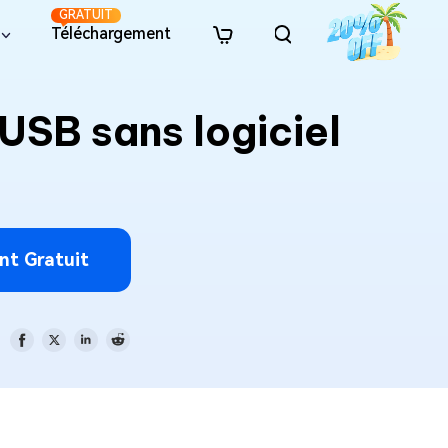
GRATUIT
Téléchargement
Nouveau
 gratuite
es
Ressources
Transfert de style d’image IA
USB sans logiciel
er les restrictions de
· Récupération de carte SD
· Supprimer les doublons
· Récupération de disque du
idéo en ligne
· Prompts de figurines 3D IA
11
(Windows)
hoto en ligne
· Prompts d’images IA cinématographiques
· Récupération USB
· Récupération de la Corbeil
un disque dur
· Trouver les doublons
chiers en ligne
· Prompts d’anime à la vie réelle
(Mac)
· Récupération de données
· Récupération Office
o en ligne
· Prompts de portraits anime IA
le lecteur C
· Libérer de l’espace disque
· Prompts de photos style briques IA
· Récupération de photos
· Récupération de vidéos
ir MBR en GPT
· Optimiser le stockage Mac
nt Gratuit