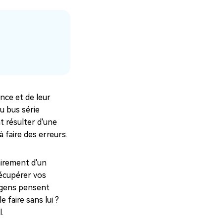
ance et de leur
Tenorshare 4DDiG
du bus série
Récupérer vos données rapidement, que
t résulter d'une
vous utilisiez Windows 7, 10 ou 11.
 faire des erreurs.
100% Sécurisé
tairement d'un
récupérer vos
 gens pensent
 faire sans lui ?
.
Récupération USB