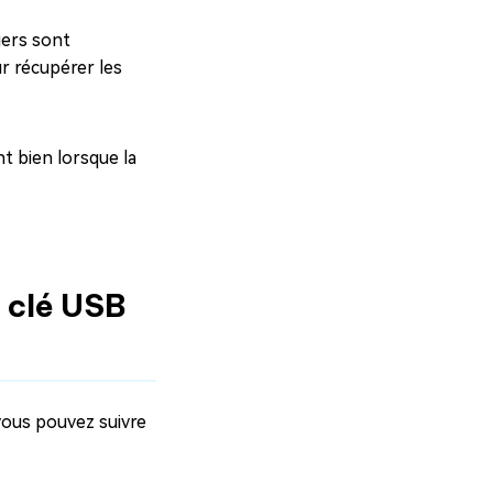
iers sont
r récupérer les
t bien lorsque la
e clé USB
vous pouvez suivre