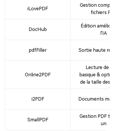
Gestion complète des
iLovePDF
fichiers PDF
Édition améliorée par
DocHub
l'IA
pdfFiller
Sortie haute résolution
Lecture de texte
Online2PDF
basique & optimisation
de la taille des fichiers
i2PDF
Documents manuscrits
Gestion PDF tout-en-
SmallPDF
un