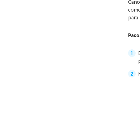
Cano
como 
para 
Paso