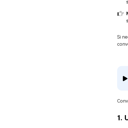
Si ne
conve
Conve
1. 