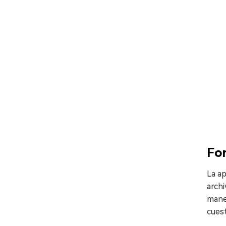
For
La ap
archi
manej
cuest