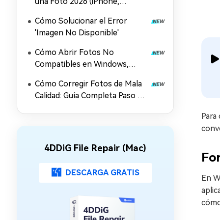
una Foto 2026 (iPhone,
Android, Windows, Mac y
Cómo Solucionar el Error
Online)
'Imagen No Disponible'
Cómo Abrir Fotos No
Compatibles en Windows,
Android e iPhone
Cómo Corregir Fotos de Mala
Calidad: Guía Completa Paso a
Paso
Para 
conve
4DDiG File Repair (Mac)
For
DESCARGA GRATIS
En Wi
aplic
cómo 