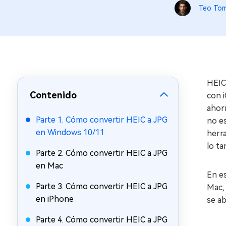
en minutos
Teo To
Mac Boot Genius
Reparar problemas de Mac
gratis
HEIC,
Contenido
con i
ahorr
Parte 1. Cómo convertir HEIC a JPG
no e
en Windows 10/11
herra
lo ta
Parte 2. Cómo convertir HEIC a JPG
en Mac
En e
Parte 3. Cómo convertir HEIC a JPG
Mac,
en iPhone
se a
Parte 4. Cómo convertir HEIC a JPG