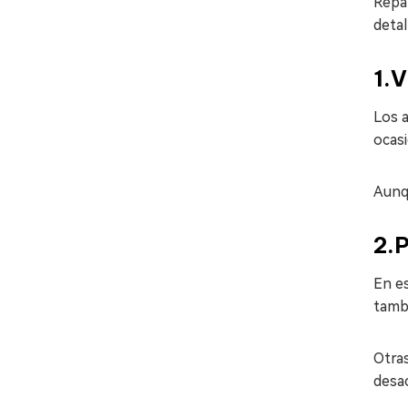
Repar
deta
1.V
Los a
ocasi
Aunqu
2.P
En es
tambi
Otras
desac