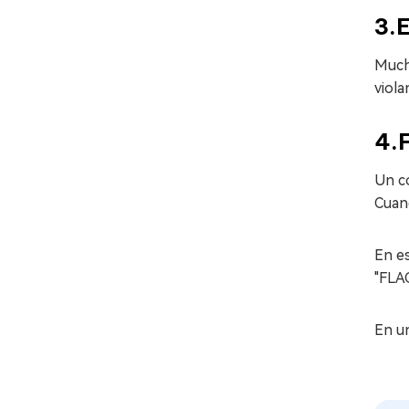
3.E
Mucha
viola
4.F
Un có
Cuand
En es
"FL
En un