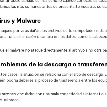
ar un audio dañado es más sencillo cuando conoces las causa
llamos las más comunes antes de presentarte nuestras soluc
irus y Malware
taques por virus dañan los archivos de tu computador o disp
onar una eliminación o cambio en los datos, como la cabecera 
e el malware no ataque directamente al archivo sino otra pa
roblemas de la descarga o transfere
tos casos, la situación se relaciona con el sitio de descarga. E
én podría deberse al proceso de trasferencia entre los equi
 razones vinculadas son una mala conectividad a internet o a
tualizados.