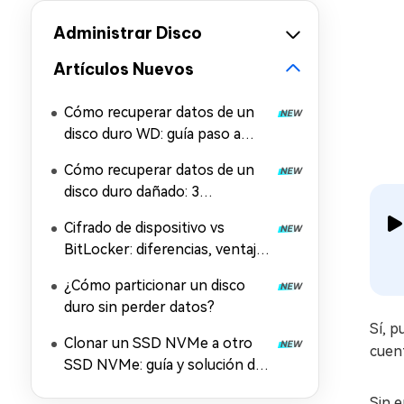
Administrar Disco
Artículos Nuevos
Cómo recuperar datos de un
disco duro WD: guía paso a
paso
Cómo recuperar datos de un
disco duro dañado: 3
soluciones probadas
Cifrado de dispositivo vs
BitLocker: diferencias, ventajas
y desventajas
¿Cómo particionar un disco
duro sin perder datos?
Sí, p
Clonar un SSD NVMe a otro
cuent
SSD NVMe: guía y solución de
problemas
Sin 