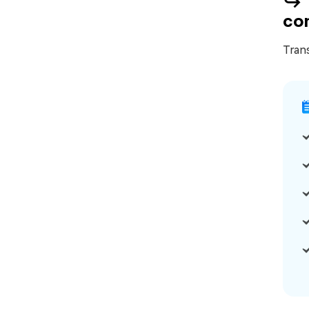
↪️ 
co
Trans