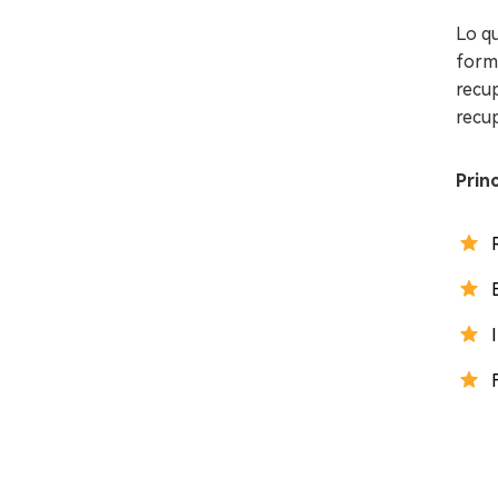
Lo q
form
recup
recup
Prin