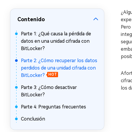
en minutos
¿Algu
Mac Boot Genius
Contenido
Reparar problemas de Mac
exper
gratis
Pero 
Parte 1: ¿Qué causa la pérdida de
inte
datos en una unidad cifrada con
segur
BitLocker?
embar
posib
Parte 2: ¿Cómo recuperar los datos
perdidos de una unidad cifrada con
Afort
BitLocker?
HOT
cifra
Parte 3: ¿Cómo desactivar
los 
BitLocker?
Parte 4: Preguntas frecuentes
Conclusión