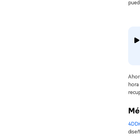
puede
Ahor
hora 
recup
Mé
4DDi
diseñ