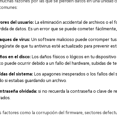
uchas razones por las que se pierden datos en una unidad ci
comunes:
rores del usuario:
La eliminación accidental de archivos o el
rdida de datos. Es un error que se puede cometer fácilmente,
aques de virus:
Un software malicioso puede corromper tus d
egúrate de que tu antivirus esté actualizado para prevenir es
ños en el disco:
Los daños físicos o lógicos en tu dispositiv
to puede ocurrir debido a un fallo del hardware, subidas de t
ídas del sistema:
Los apagones inesperados o los fallos del 
do si estabas guardando un archivo.
ntraseña olvidada:
si no recuerda la contraseña o clave de r
rados.
 factores como la corrupción del firmware, sectores defectu