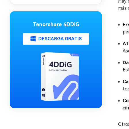
problemas
Hay m
más 
Tenorshare 4DDiG
Er
pé
DESCARGA GRATIS
At
As
Da
Es
Ca
to
Co
cif
Otros