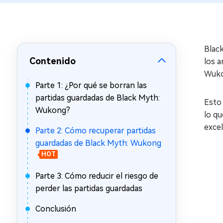
en minutos
Mac Boot Genius
Reparar problemas de Mac
gratis
Blac
Contenido
los 
Wukon
Parte 1: ¿Por qué se borran las
partidas guardadas de Black Myth:
Esto 
Wukong?
lo qu
excel
Parte 2: Cómo recuperar partidas
guardadas de Black Myth: Wukong
HOT
Parte 3: Cómo reducir el riesgo de
perder las partidas guardadas
Conclusión