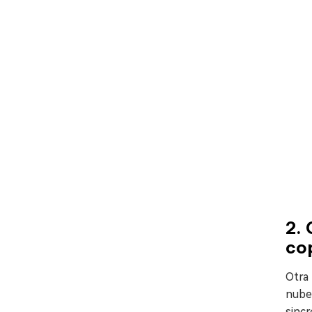
2.
cop
Otra
nube 
sincr