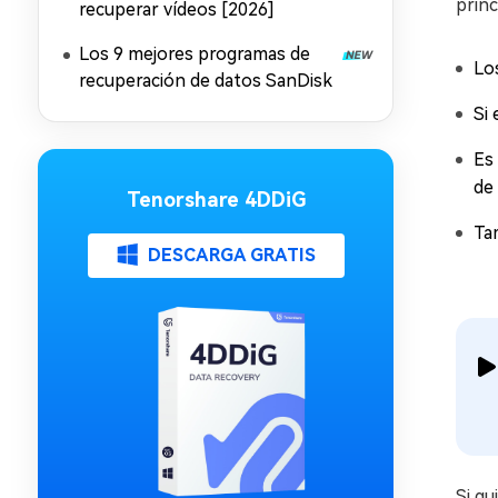
princ
recuperar vídeos [2026]
Los 9 mejores programas de
Los
recuperación de datos SanDisk
Si
Es
de
Tenorshare 4DDiG
Ta
DESCARGA GRATIS
Si qu