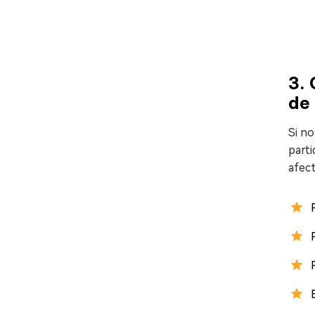
3.
de
Si no
part
afect