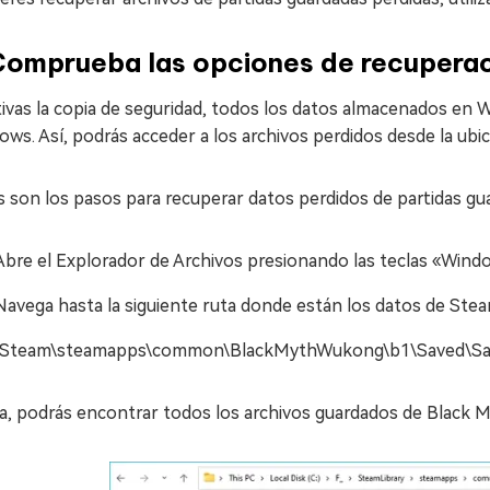
Comprueba las opciones de recuperac
tivas la copia de seguridad, todos los datos almacenados en
ws. Así, podrás acceder a los archivos perdidos desde la ubic
s son los pasos para recuperar datos perdidos de partidas g
Abre el Explorador de Archivos presionando las teclas «Windo
Navega hasta la siguiente ruta donde están los datos de Stea
\Steam\steamapps\common\BlackMythWukong\b1\Saved\S
a, podrás encontrar todos los archivos guardados de Black M