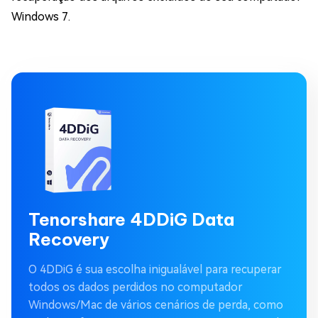
Windows 7.
Tenorshare 4DDiG Data
Recovery
O 4DDiG é sua escolha inigualável para recuperar
todos os dados perdidos no computador
Windows/Mac de vários cenários de perda, como