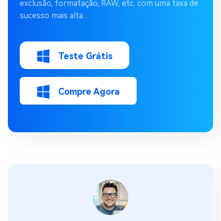
exclusão, formatação, RAW, etc. com uma taxa de
sucesso mais alta.
Teste Grátis
Compre Agora