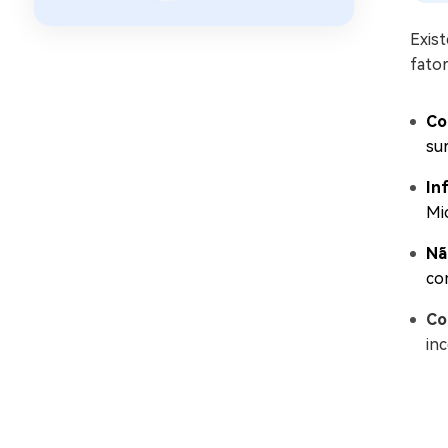
Exist
fato
Co
sur
In
Mi
Nã
co
Co
in