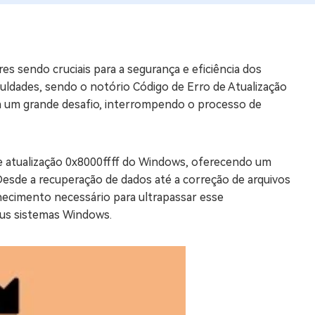
os e limpar arquivos inúteis no Mac
s sendo cruciais para a segurança e eficiência dos
us
uldades, sendo o notório Código de Erro de Atualização
indows em Minutos
a um grande desafio, interrompendo o processo de
rátis
tis
 de atualização 0x8000ffff do Windows, oferecendo um
 Checker
Desde a recuperação de dados até a correção de arquivos
ão do Windows 11 Grátis
hecimento necessário para ultrapassar esse
eus sistemas Windows.