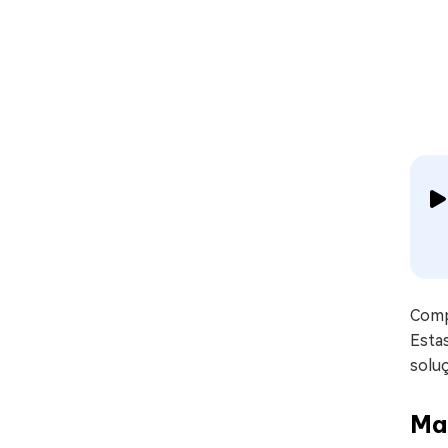
Comp
Esta
soluç
Ma