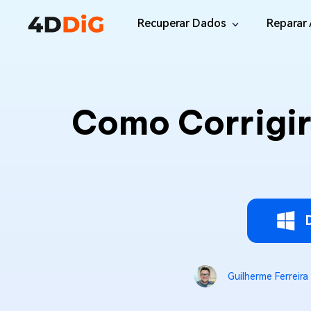
Recuperar Dados
Reparar 
Windows/Mac
Desktop
File R
Windows Data Recovery
Como Corrigir
Recuperar Arquivos Apagados de Win
Reparar
Mac Data Recovery
Email 
Recuperar Arquivos Apagados de Mac
Reparar
DLL Fi
iOS/Android
Corrigi
iPhone Data Recovery
Recuperar Dados Perdidos de iPhone/i
Online
Android Recovery
Online
Guilherme Ferreira
Recuperar Arquivos no Android Sem Ro
Recuper
WhatsApp Recovery