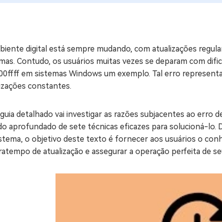
ne/Android
Excluir arquivos duplicad
Mais Ferramentas
iente digital está sempre mudando, com atualizações regulare
Windows Boot Geni
mas. Contudo, os usuários muitas vezes se deparam com dific
Corrigir Problemas de W
00ffff em sistemas Windows um exemplo. Tal erro represent
izações constantes.
Mac Boot Genius
G
Corrigir Erros de Mac Grá
guia detalhado vai investigar as razões subjacentes ao erro
Windows 11 Upgrade
o aprofundado de sete técnicas eficazes para solucioná-lo. 
Verificador de Atualizaç
stema, o objetivo deste texto é fornecer aos usuários o con
ratempo de atualização e assegurar a operação perfeita de s