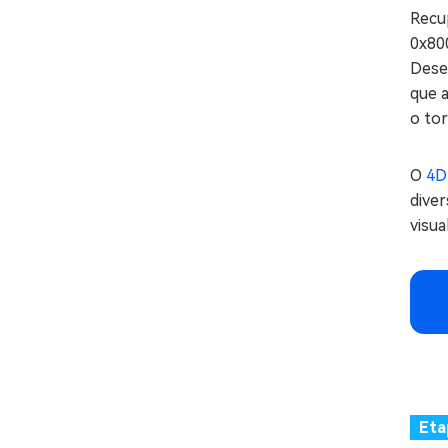
Recup
0x80
Dese
que a
o to
O
4D
diver
visua