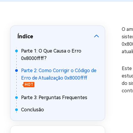
Recuperar Dados de WhatsApp no iPho
O amb
Índice
siste
0x80
Parte 1: O Que Causa o Erro
atual
0x8000ffff?
Este 
Parte 2: Como Corrigir o Código de
estud
Erro de Atualização 0x8000ffff
do si
HOT
cont
Parte 3: Perguntas Frequentes
Conclusão