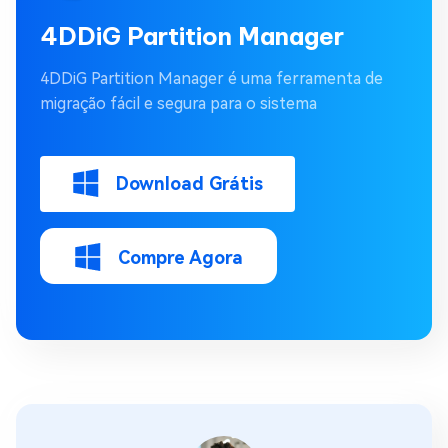
4DDiG Partition Manager
4DDiG Partition Manager é uma ferramenta de
migração fácil e segura para o sistema
Download Grátis
Compre Agora