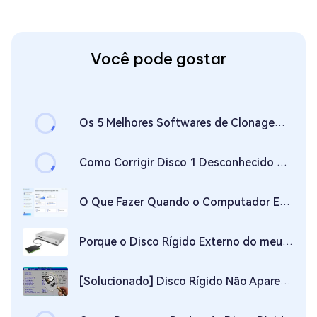
Você pode gostar
Os 5 Melhores Softwares de Clonagem de Disco em 2026: Qual Escolher?
Como Corrigir Disco 1 Desconhecido Não Inicializado no Windows 11/10/8
O Que Fazer Quando o Computador Está Usando 100% do Disco
Porque o Disco Rígido Externo do meu Xbox Não Funciona e Como Corrigir Isso?
[Solucionado] Disco Rígido Não Aparece nas Opções da BIOS