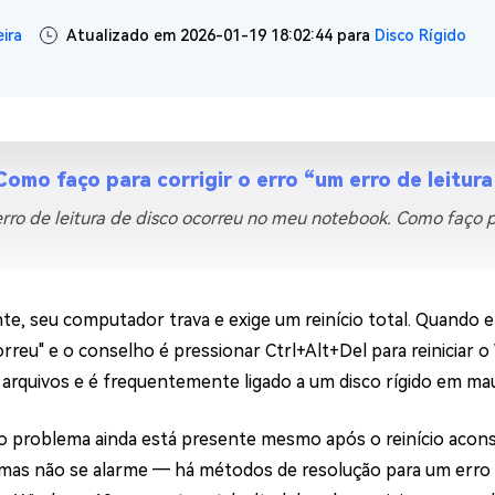
ne/Android
Excluir arquivos duplicad
ira
Atualizado em 2026-01-19 18:02:44 para
Disco Rígido
Mais Ferramentas
Windows Boot Geni
Corrigir Problemas de W
Como faço para corrigir o erro “um erro de leitu
Mac Boot Genius
G
rro de leitura de disco ocorreu no meu notebook. Como faço pa
Corrigir Erros de Mac Grá
Windows 11 Upgrade
Verificador de Atualizaç
te, seu computador trava e exige um reinício total. Quando el
orreu" e o conselho é pressionar Ctrl+Alt+Del para reiniciar 
 arquivos e é frequentemente ligado a um disco rígido em m
 o problema ainda está presente mesmo após o reinício acons
 mas não se alarme ― há métodos de resolução para um erro 