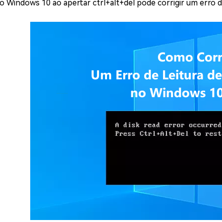
 o Windows 10 ao apertar ctrl+alt+del pode corrigir um erro de