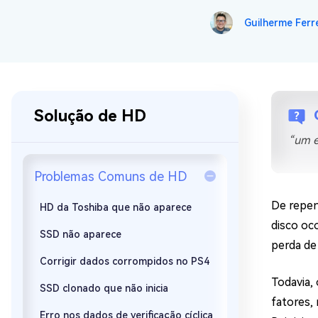
Recuperar Dados de WhatsApp no iPho
Guilherme Ferre
Solução de HD
“um e
Problemas Comuns de HD
De repen
HD da Toshiba que não aparece
disco oc
SSD não aparece
perda de
Corrigir dados corrompidos no PS4
Todavia,
SSD clonado que não inicia
fatores,
Erro nos dados de verificação cíclica