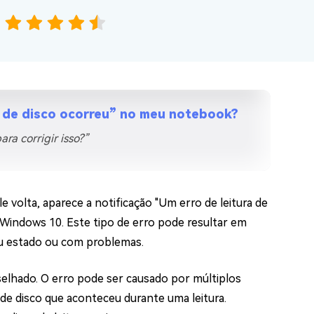
os e limpar arquivos inúteis no Mac
us
indows em Minutos
ra de disco ocorreu” no meu notebook?
rátis
ra corrigir isso?”
tis
 Checker
ão do Windows 11 Grátis
e volta, aparece a notificação "Um erro de leitura de
o Windows 10. Este tipo de erro pode resultar em
au estado ou com problemas.
elhado. O erro pode ser causado por múltiplos
de disco que aconteceu durante uma leitura.