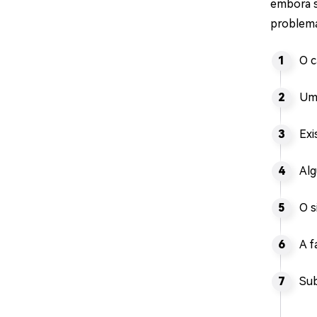
embora s
problema
O c
Um 
Exi
Alg
O s
A f
Sub