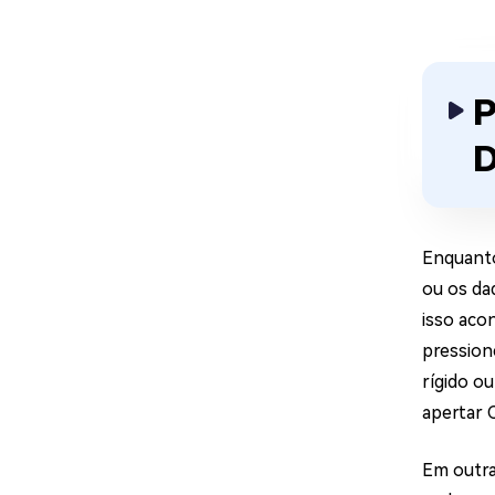
P
D
Enquanto
ou os da
isso acon
pression
rígido o
apertar C
Em outra