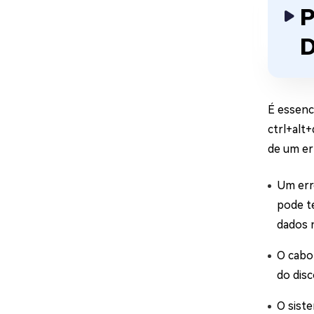
P
D
É essenc
ctrl+alt
de um err
Um erro
pode t
dados 
O cabo 
do disc
O sist