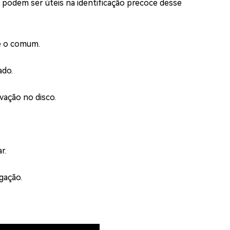
podem ser úteis na identificação precoce desse
e o comum.
ado.
vação no disco.
r.
gação.