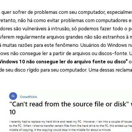
ne/Android
Excluir arquivos duplicad
quer sofrer de problemas com seu computador, especialment
tretanto, não há como evitar problemas com computadores em 
Mais Ferramentas
ores são vulneráveis à intrusão, só podemos fazer todo o p
Windows Boot Geni
sferem regularmente arquivos grandes não são estranhos à 
Corrigir Problemas de W
Há muitas razões para este fenômeno. Usuários do Windows n
Mac Boot Genius
G
ows não consegue ler a partir de arquivos ou discos-fonte.
Corrigir Erros de Mac Grá
Windows 10 não consegue ler do arquivo fonte ou disco"
o
de seu disco rígido para seu computador. Uma dessas reclam
Windows 11 Upgrade
Verificador de Atualizaç