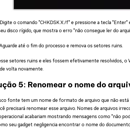
 Digite o comando "CHKDSK X:/f" e pressione a tecla "Enter"
seu disco rígido, que mostra o erro "não consegue ler do arqui
 Aguarde até o fim do processo e remova os setores ruins.
sse setores ruins e eles fossem efetivamente resolvidos, o
 de volta novamente.
ução 5: Renomear o nome do arqui
sco fonte tem um nome de formato de arquivo que não está 
cê precisará renomear esse arquivo. Nomes de arquivos irrec
operacional acabariam mostrando mensagens como "não pode l
Como seu gadget negligencia encontrar o nome do documento e