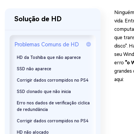
Recuperar Dados de WhatsApp no iPho
Ninguém 
Solução de HD
vida. En
computad
que tran
Problemas Comuns de HD
disco". 
seu Wind
HD da Toshiba que não aparece
erro
"o 
SSD não aparece
grandes 
aqui:
Corrigir dados corrompidos no PS4
SSD clonado que não inicia
Erro nos dados de verificação cíclica
de redundância
Corrigir dados corrompidos no PS4
HD não alocado