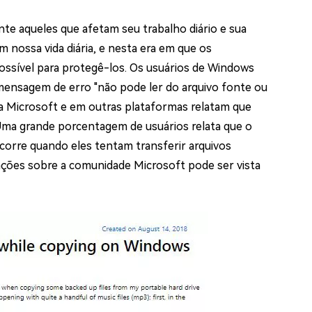
os e limpar arquivos inúteis no Mac
e aqueles que afetam seu trabalho diário e sua
nossa vida diária, e nesta era em que os
ossível para protegê-los. Os usuários de Windows
us
mensagem de erro "não pode ler do arquivo fonte ou
indows em Minutos
a Microsoft e em outras plataformas relatam que
rátis
 Uma grande porcentagem de usuários relata que o
tis
corre quando eles tentam transferir arquivos
ações sobre a comunidade Microsoft pode ser vista
 Checker
ão do Windows 11 Grátis