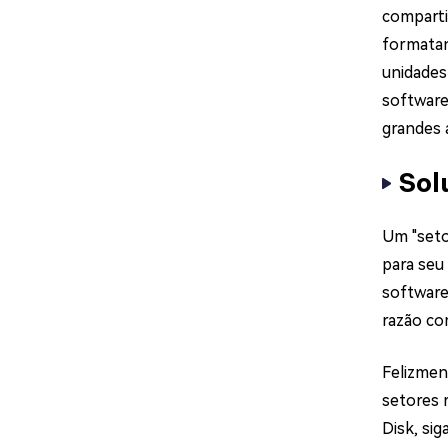
comparti
formatan
unidades
software
grandes 
Sol
Um "seto
para seu
software
razão co
Felizmen
setores 
Disk, sig