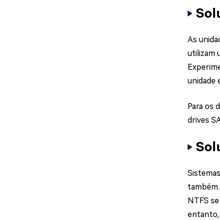
Sol
As unida
utilizam
Experime
unidade 
Para os 
drives S
Sol
Sistemas
também. 
NTFS se 
entanto,