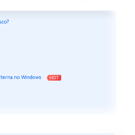
isco?
 externa no Windows
HOT