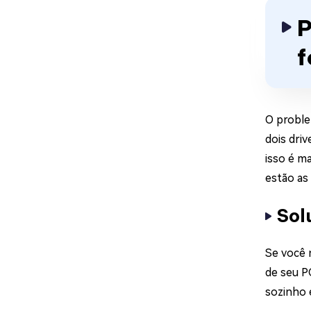
P
f
O proble
dois dri
isso é m
estão as
Sol
Se você 
de seu PC
sozinho 