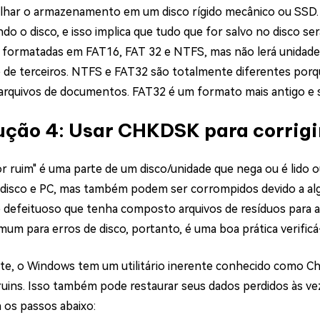
lhar o armazenamento em um disco rígido mecânico ou SSD. 
do o disco, e isso implica que tudo que for salvo no disco 
 formatadas em FAT16, FAT 32 e NTFS, mas não lerá unidad
 de terceiros. NTFS e FAT32 são totalmente diferentes por
arquivos de documentos. FAT32 é um formato mais antigo e 
ução 4: Usar CHKDSK para corrigir
r ruim" é uma parte de um disco/unidade que nega ou é lido o
 disco e PC, mas também podem ser corrompidos devido a al
 defeituoso que tenha composto arquivos de resíduos para a
mum para erros de disco, portanto, é uma boa prática verifi
te, o Windows tem um utilitário inerente conhecido como Chec
ruins. Isso também pode restaurar seus dados perdidos às veze
a os passos abaixo: