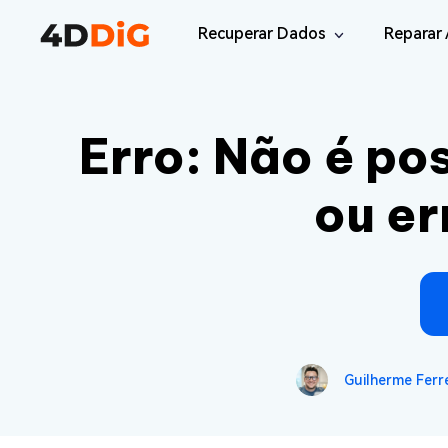
Recuperar Dados
Reparar 
Windows/Mac
Desktop
Erro: Não é pos
File R
Windows Data Recovery
Recuperar Arquivos Apagados de Win
Reparar
ou er
Mac Data Recovery
Email 
Recuperar Arquivos Apagados de Mac
Reparar
DLL Fi
iOS/Android
Corrigi
iPhone Data Recovery
Recuperar Dados Perdidos de iPhone/i
Online
Guilherme Ferre
Android Recovery
Online
Recuperar Arquivos no Android Sem Ro
Recuper
WhatsApp Recovery