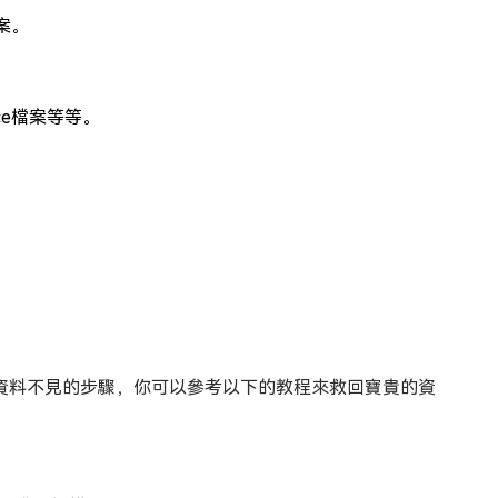
案。
。
ce檔案等等。
原電腦重設後資料不見的步驟，你可以參考以下的教程來救回寶貴的資