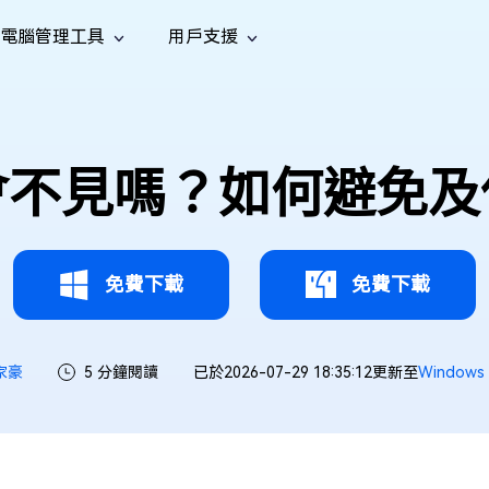
電腦管理工具
用戶支援
功能
社群媒體
修復工具
iOS 26
one 資料救援
Android 資料救援
的 iPhone/iPad 資料
救回 Android 資料
AI
南
影片修
照片修
檔案修
e File Deleter
Dll Fixer
會不見嗎？如何避免及
tsApp 資料恢復
LINE 資料恢復
中心
除重複檔案
修復 Windows 中的所有 DLL 錯誤
復
復
復
hatsApp 資料
無需備份復原 LINE 聊天記錄
全新
訊
are Cleamio
Email Repair
音訊修
影片增
照片增
AI
AI
與解決方案
優化您的 Mac
修復損毀的 PST/OST 檔案
復
強
強
免費下載
免費下載
家豪
5 分鐘閱讀
已於2026-07-29 18:35:12更新至
Window