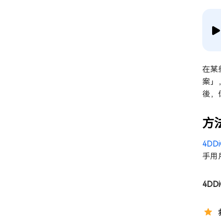
在某
案」
後，
方
4DD
手用
4DD