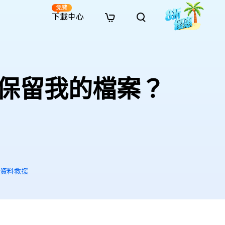
免費
下載中心
全新
解決方案
免費線上修復
解決方案
AI 圖像風格轉換
· 繞過 Win 11 升級限制
· SD 記憶卡救援
· 硬碟資料救援
· 查找重複檔案（Win）
線上影片修復
· AI 3D 可動公仔提示詞
保留我的檔案？
· 硬碟對拷
· USB 隨身碟救援
· 資源回收桶救援
· 優化 Mac 速度
線上照片修復
· 電影感 AI 影像提示詞
· 擴充 C 槽
· 資料救援
· Office 檔案救援
· 釋放磁碟空間
線上檔案修復
· 動漫轉真實風格提示詞
· 將 MBR 轉換為 GPT
· 照片恢復
· 影片恢復
· 清理 Mac 儲存空間
線上音訊修復
· AI 動漫風格人像提示詞
· AI 樂高積木風格提示詞
s 資料救援