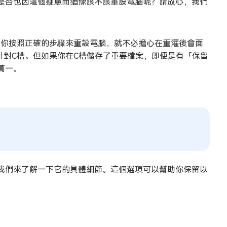
是否也因這個疑慮而猶豫該不該重設電腦呢？請放心，我們
只要你按照正確的步驟來重設電腦，就不必擔心在重灌後會面
腦僅針對C槽。但如果你在C槽儲存了重要檔案，即便是有「保留
萬一。
我們來了解一下它的具體細節。這個選項可以幫助你保留以