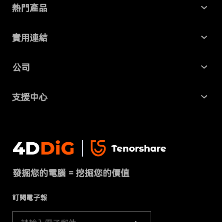
熱門產品
Windows 資料救援
實用連結
Mac 資料救援
最新資訊
公司
AI File Repair
SD 卡記憶卡救援
關於我們
Partition Manager
支援中心
USB 隨身碟資料救援
商業合作
4DDiG 重複檔案刪除器
幫助中心
硬碟資料救援
隱私政策
DLL Fixer
聯絡我們
免費線上檔案修復
條款 & 條件
下載中心
刪除重複檔案
發掘您的電腦 = 挖掘您的價值
Cookies政策（已更新）
商店
訂閱電子報
產品指南