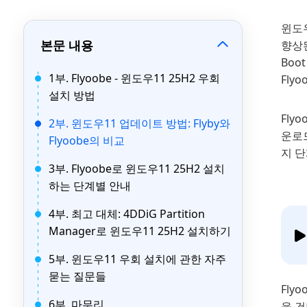
윈도우
본문 내용
향상된
Boo
1부. Flyoobe - 윈도우11 25H2 우회
Flyo
설치 방법
Fly
2부. 윈도우11 업데이트 방법: Flyby와
운로드
Flyoobe의 비교
지 
3부. Flyoobe로 윈도우11 25H2 설치
하는 단계별 안내
4부. 최고 대체: 4DDiG Partition
Manager로 윈도우11 25H2 설치하기
5부. 윈도우11 우회 설치에 관한 자주
묻는 질문들
Fly
6부. 마무리
을 건