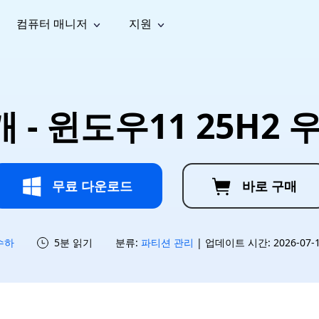
컴퓨터 매니저
지원
능
소셜 미디어
복구 도구
온라
iOS26
one 데이터 복구
Android 데이터 복구
iPhone/iPad 데이터 복구
손실된 Android 데이터 복구
AI
가이드
동영상
사진 복
문서 복
e File Deleter
Dll Fixer
소개 - 윈도우11 25H2
tsApp 데이터 복구
LINE 데이터 복구
이드 센터
복구
구
구
검색 및 삭제
Windows DLL 오류 수정
sApp 메시지 복구
백업 없이 LINE 채팅 복구
브랜드 리뉴얼
법 가이드
are Cleamio
Email Repair
영상 화
사진 화
오디오
& 해결 방법
화 및 정밀 클린
손상된 PST/OST 파일 복구
질 높이
질 높이
AI
AI
복구
기
기
무료 다운로드
바로 구매
수하
5분 읽기
분류:
파티션 관리
| 업데이트 시간: 2026-07-15