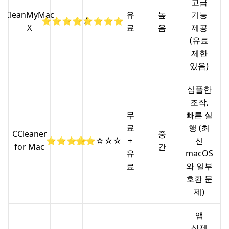
고급
CleanMyMac
유
높
기능
⭐⭐⭐⭐☆
⭐⭐⭐⭐⭐
X
료
음
제공
(유료
제한
있음)
심플한
조작,
무
빠른 실
료
행 (최
CCleaner
중
⭐⭐⭐⭐
⭐⭐☆☆☆
+
신
for Mac
간
유
macOS
료
와 일부
호환 문
제)
앱
삭제