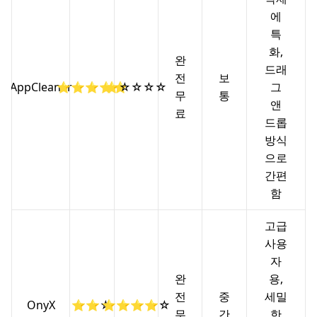
에
특
화,
완
드래
전
보
AppCleaner
⭐⭐⭐⭐⭐
⭐☆☆☆☆
그
무
통
앤
료
드롭
방식
으로
간편
함
고급
사용
자
완
용,
전
중
세밀
OnyX
⭐⭐☆
⭐⭐⭐⭐☆
무
간
한