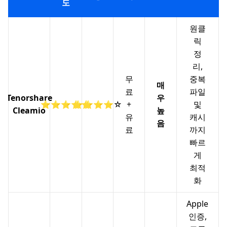
도
원클
릭
정
리,
무
중복
매
료
파일
Tenorshare
우
⭐⭐⭐⭐⭐
⭐⭐⭐⭐☆
+
및
Cleamio
높
유
캐시
음
료
까지
빠르
게
최적
화
Apple
인증,