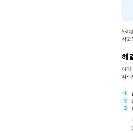
SSD
참고
해결
다이나
따르