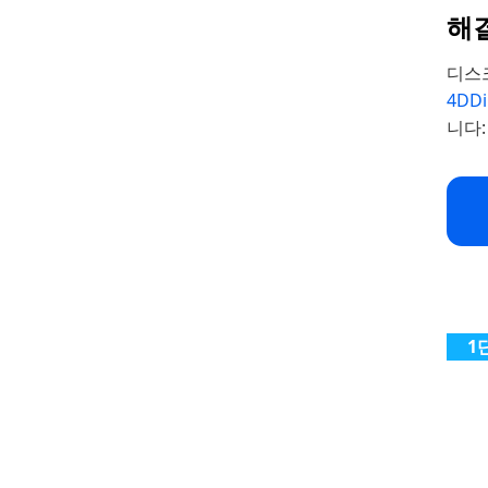
해결
디스
4DD
니다: