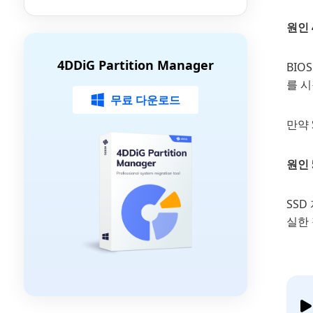
것 (With 4DDiG)
원인 
4DDiG Partition Manager
BIO
를 시
무료 다운로드
만약 
원인 
SSD
실한