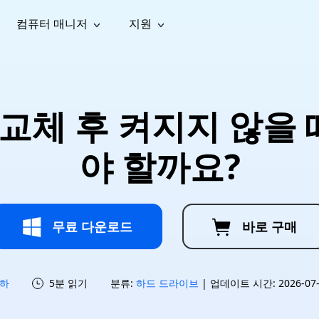
컴퓨터 매니저
지원
능
소셜 미디어
복구 도구
온라
iOS26
one 데이터 복구
Android 데이터 복구
iPhone/iPad 데이터 복구
손실된 Android 데이터 복구
AI
가이드
동영상
사진 복
문서 복
e File Deleter
Dll Fixer
 교체 후 켜지지 않을 
tsApp 데이터 복구
LINE 데이터 복구
이드 센터
복구
구
구
검색 및 삭제
Windows DLL 오류 수정
sApp 메시지 복구
백업 없이 LINE 채팅 복구
브랜드 리뉴얼
법 가이드
are Cleamio
Email Repair
영상 화
사진 화
야 할까요?
오디오
& 해결 방법
화 및 정밀 클린
손상된 PST/OST 파일 복구
질 높이
질 높이
AI
AI
복구
기
기
무료 다운로드
바로 구매
하
5분 읽기
분류:
하드 드라이브
| 업데이트 시간: 2026-07-1