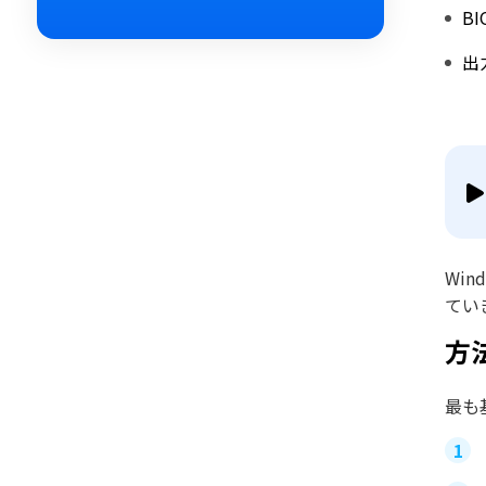
B
出
Wi
てい
方
最も