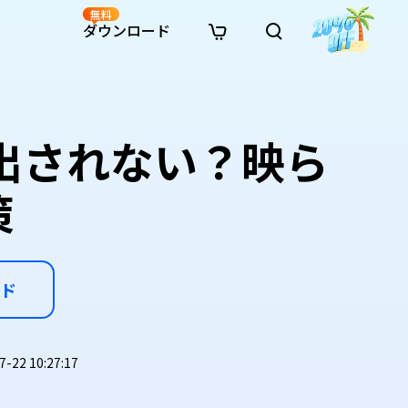
無料
ダウンロード
新着
イン修復
リソース
リソース
AI画像スタイル変換
· Win11制限を回避
· SDカード復元
· HDDデータ復元
· 重複検索（Win）
イン動画修復
· AI 3Dアクションフィギュアプロンプト
が検出されない？映ら
· ハードディスクをクローン
· USBデータ復元
· ゴミ箱復元
· 重複検索（Mac）
イン写真修復
· シネマ風AI画像プロンプト
· Cドライブを拡張
· ファイル復元
· エクセル復元
· ディスク容量を解放
インファイル修復
· アニメ実写化プロンプト
· MBRをGPTに変換
· 写真復元
· 動画復元
· Macストレージを整理
策
イン音声修復
· AIアニメポートレートプロンプト
· AIレゴ風写真プロンプト
ド
22 10:27:17