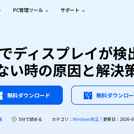
PC管理ツール
サポート
プ
ソーシャルメディア
修復ツール
無料オンラ
iOS26
one データ復元
Android データ復元
ne／iPadのデータを復元
Androidのデータを復元
AI
オンラ
ーガイド
ドキュ
e File Deleter
Dll Fixer
1/10でディスプレイ
動画修
写真修
オンラ
tsApp データ復元
LINE データ復元
ガイドセンター
メント
イルを検出・削除
WindowsのDLLエラーを修復
復
復
オンラ
tsAppのデータを復元
LINEのデータを復元
修復
新製
ガイド
are Cleamio
Email Repair
ない時の原因と解決
品
オンラ
対処法
底クリーンアップ＆最適化
破損したPST/OSTファイルを修復
音声修
動画高
写真高
AI
AI
復
画質化
画質化
無料ダウンロード
無料ダウンロー
颯
5分で読める
カテゴリ：
Windows修正
｜更新日：2026-07-