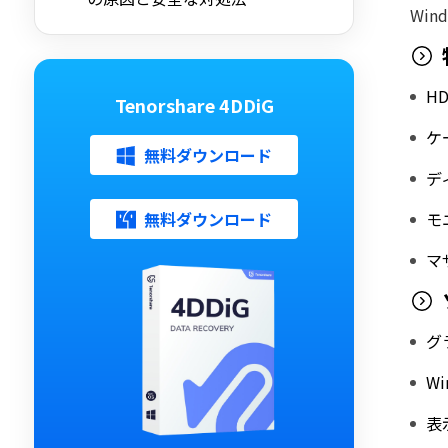
Wi
【Windows 10/11対応】
H
Tenorshare 4DDiG
ケ
無料ダウンロード
デ
無料ダウンロード
モ
マ
グ
W
表