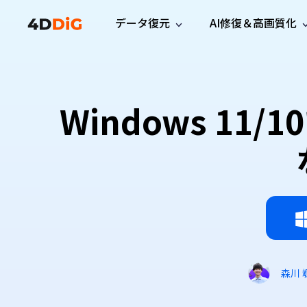
データ復元
AI修復＆高画質化
Windows管理
サポート
PCクリーンアッ
リソース
機能
iPh
Windows データ復元
iPho
Windowsで削除したファイルを復元
サポートセンター
ユーザ
Partition Manager
Duplicat
Windows 1
Wha
ガイド・お問い合わせ
ユーザー
Windows向けディスク管理ツール
重複ファ
プロ版
無料版
Wha
サブスク更新情報
使い方
Disk Copy
Tenorsh
最新版
最新のお知らせ
ヒントと
ディスクをクローン
Macを徹
Mac データ復元
macOSで削除したファイルを復元
お問い合わせ
新製品
4DDiG File Repair
Windows Backup
AIによるファイル修復と高画質化>>
データ保護向けPCバックアップ
プロ版
無料版
システム修復
Windows Boot Genius
Windowsの問題を数分で修復
森川 
Mac Boot Genius
Macの問題を無料で修復