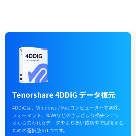
Tenorshare 4DDiG データ復元
4DDiGは、Windows / Macコンピューターで削除、
フォーマット、RAWなどのさまざまな損失シナリ
オから失われたデータをより高い成功率で回復する
ための選択肢の1つです。