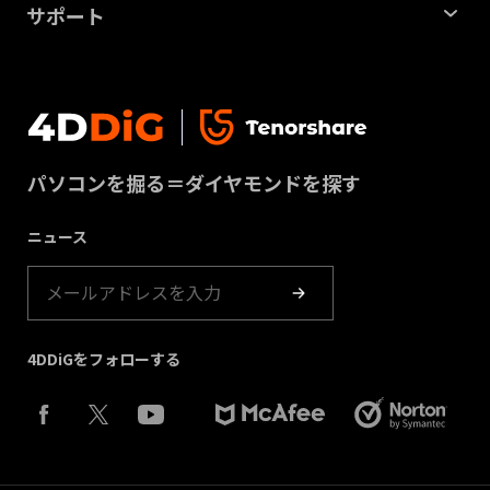
会社概要
パーティション管理ツール
サポート
SDカード復元
ビジネス
重複ファイル削除ツール
サポートセンター
USBデータ復元
プライバシー
DLLエラー修復ツール
お問い合わせ
動画修復
利用規約
Windowsバックアップツール
ダウンロードセンター
パーティション管理
パソコンを掘る＝ダイヤモンドを探す
クッキーポリシー（更新）
ストア
ゴミ箱復元
ニュース
製品ガイド
4DDiGをフォローする