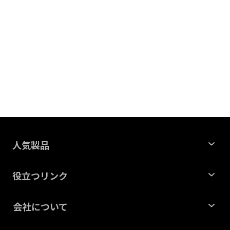
人気製品
Windows データ復元
役立つリンク
Mac データ復元
記事一覧
会社について
ファイル修復
HDDデータ復元