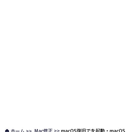
Mac修正 >>
macOS復旧でを起動・macOS
ホーム >>