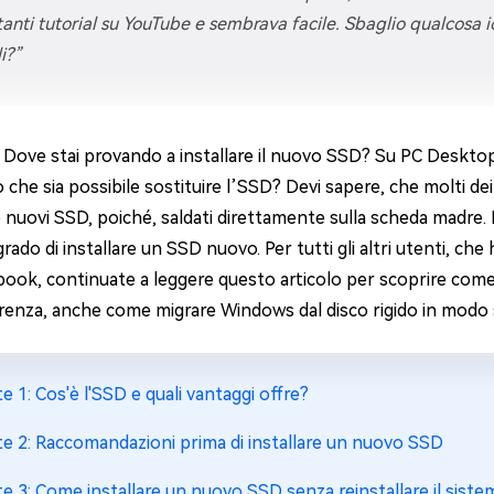
 tanti tutorial su YouTube e sembrava facile. Sbaglio qualcosa i
4DDiG Email Repair
NUOVO
11 Upgrade Checker
i?”
Ripara i file PST/OST di Outlook danneggiati
ratuito dell'aggiornamento di Windows 11
 Dove stai provando a installare il nuovo SSD? Su PC Desktop
o che sia possibile sostituire l’SSD? Devi sapere, che molti dei 
e nuovi SSD, poiché, saldati direttamente sulla scheda madre. 
grado di installare un SSD nuovo. Per tutti gli altri utenti, ch
ook, continuate a leggere questo articolo per scoprire come
rrenza, anche come migrare Windows dal disco rigido in modo s
te 1: Cos'è l'SSD e quali vantaggi offre?
te 2: Raccomandazioni prima di installare un nuovo SSD
te 3: Come installare un nuovo SSD senza reinstallare il sist