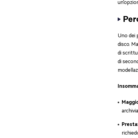
un'opzio
Per
Uno dei p
disco. Ma
di scritt
di second
modellaz
Insomma,
Maggior
archivi
Presta
richie