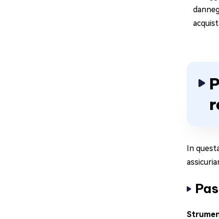
dannegg
acquist
P
r
In questa
assicuri
Pas
Strument