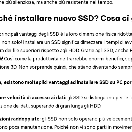
ne più silenziosa, ma anche più resistente nel tempo.
ché installare nuovo SSD? Cosa c
rincipali vantaggi degli SSD è la loro dimensione fisica ridot
 non solo! Installare un SSD significa dimezzare I tempi di avv
ura dei file superiori rispetto agli HDD. Grazie agli SSD, anch
i! Così come la produttività ne trarrebbe enormi benefici, sop
ione 3D. Non sorprende quindi, che stiano diventando sempre
 esistono molteplici vantaggi ad installare SSD su PC port
e velocità di accesso ai dati:
gli SSD si distinguono per le l
azione dei dati, superando di gran lunga gli HDD.
zioni raddoppiate:
gli SSD non solo operano più velocemen
dono poca manutenzione. Poiché non vi sono parti in movime