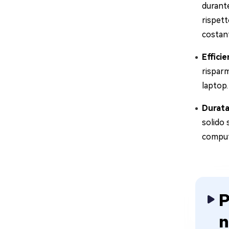
durante
rispett
costant
Effici
risparm
laptop.
Durata
solido 
compute
P
n