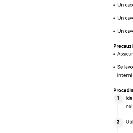
Un cacc
Un cav
Un cavo
Precauzi
Assicur
Se lavo
intern
Procedi
Ide
nel
Uti