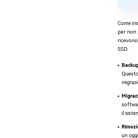
Come ins
per non p
ricevono 
SSD.
Backup
Questo 
migrazi
Migraz
softwar
il sist
Rimozi
un ogge