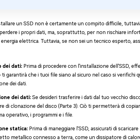
tallare un SSD non è certamente un compito difficile, tuttavia
erdere i propri dati, ma, soprattutto, per non rischiare info
energia elettrica. Tuttavia, se non sei un tecnico esperto, ass
 dei dati:
Prima di procedere con l'installazione dell'SSD, ef
ti garantirà che i tuoi file siano al sicuro nel caso si verifich
one dei dati.
ione dei dati:
Se desideri trasferire i dati dal tuo vecchio disco
e di clonazione del disco (Parte 3). Ciò ti permetterà di copiar
ema operativo, i programmi e i file.
one statica:
Prima di maneggiare l'SSD, assicurati di scaricare 
tto metallico connesso a terra, come un dissipatore di calore