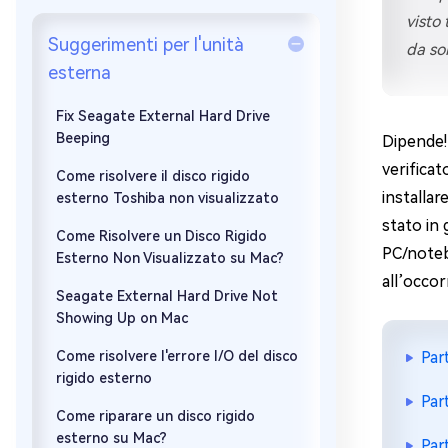
visto
Windows 
Suggerimenti per l'unità
da sol
Controllo g
esterna
Fix Seagate External Hard Drive
Beeping
Dipende!
verificat
Come risolvere il disco rigido
installar
esterno Toshiba non visualizzato
stato in 
Come Risolvere un Disco Rigido
PC/noteb
Esterno Non Visualizzato su Mac?
all’occo
Seagate External Hard Drive Not
Showing Up on Mac
Come risolvere l'errore I/O del disco
Par
rigido esterno
Par
Come riparare un disco rigido
esterno su Mac?
Par