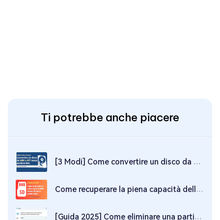
Ti potrebbe anche piacere
[3 Modi] Come convertire un disco da MBR a GPT senza perdere dati.
Come recuperare la piena capacità della scheda SD senza perdere dati.
[Guida 2025] Come eliminare una partizione su Windows 11/10 con Diskpart