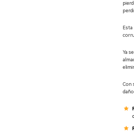
pierd
perd
Esta 
corru
Ya se
alma
elimi
Con s
daño