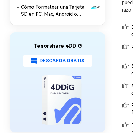
SD sin Dañar los Datos
puede
Cómo Formatear una Tarjeta
razon
SD en PC, Mac, Android o
Cámara
Tenorshare 4DDiG
DESCARGA GRATIS