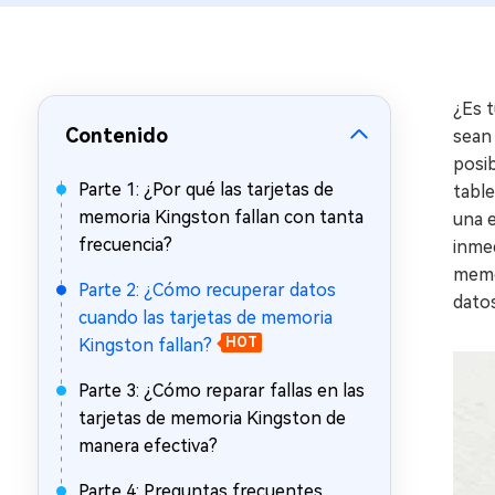
en minutos
Mac Boot Genius
Reparar problemas de Mac
gratis
¿Es 
Contenido
sean 
posib
Parte 1: ¿Por qué las tarjetas de
table
memoria Kingston fallan con tanta
una e
frecuencia?
inmed
memo
Parte 2: ¿Cómo recuperar datos
dato
cuando las tarjetas de memoria
Kingston fallan?
HOT
Parte 3: ¿Cómo reparar fallas en las
tarjetas de memoria Kingston de
manera efectiva?
Parte 4: Preguntas frecuentes