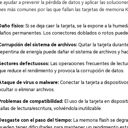
 ayudar a prevenir la pérdida de datos y aplicar las solucion
es más comunes por las que fallan las tarjetas de memoria 
Daño físico:
Si se deja caer la tarjeta, se la expone a la hu
daños permanentes. Los conectores doblados o rotos pueden im
Corrupción del sistema de archivos:
Quitar la tarjeta durant
repentina de energía puede dañar el sistema de archivos y hac
Sectores defectuosos:
Las operaciones frecuentes de lectu
que reduce el rendimiento y provoca la corrupción de datos.
Ataque de virus o malware:
Conectar la tarjeta a dispositiv
ocultar o eliminar archivos.
Problemas de compatibilidad:
El uso de la tarjeta en dispos
fallas de lectura/escritura, volviéndola inutilizable.
Desgaste con el paso del tiempo:
La memoria flash se degrad
pueden tener dificultades para mantener un rendimiento esta