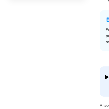
E
p
r
Al s