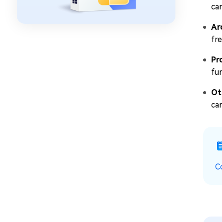
ca
Ar
fr
Pr
fu
Ot
ca
C