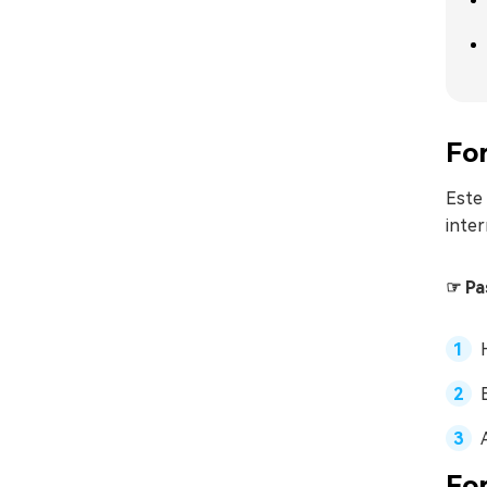
For
Este 
inter
☞ Pa
For