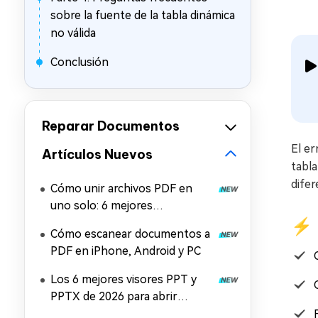
sobre la fuente de la tabla dinámica
no válida
Conclusión
Reparar Documentos
El er
Artículos Nuevos
tabla
difer
Cómo unir archivos PDF en
uno solo: 6 mejores
⚡ 
herramientas para combinar
Cómo escanear documentos a
PDF gratis
PDF en iPhone, Android y PC
Los 6 mejores visores PPT y
PPTX de 2026 para abrir
archivos PowerPoint