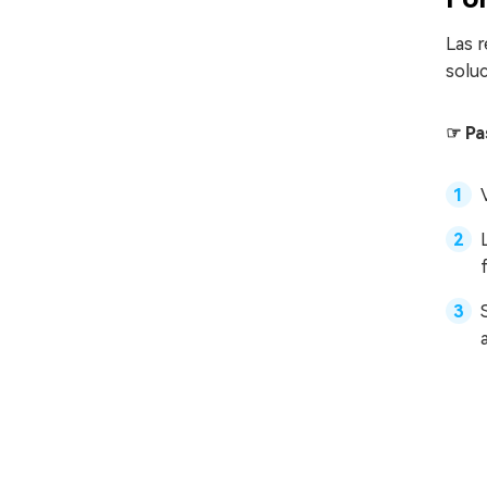
Las r
soluc
☞ Pa