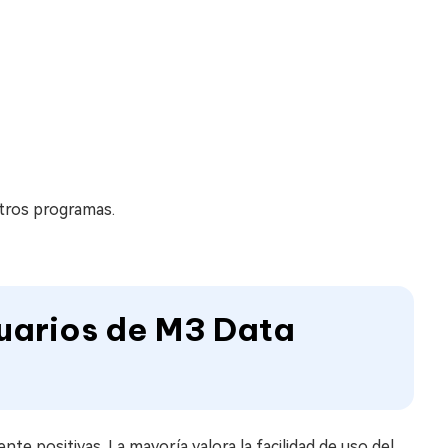
tros programas.
suarios de M3 Data
e positivas. La mayoría valora la facilidad de uso del