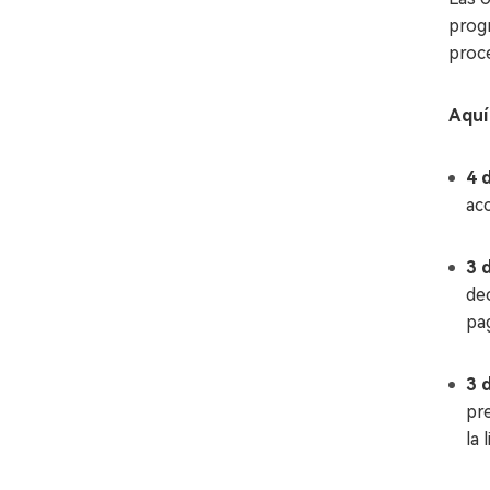
progr
proce
Aquí
4 d
ac
3 d
dec
pag
3 d
pr
la 