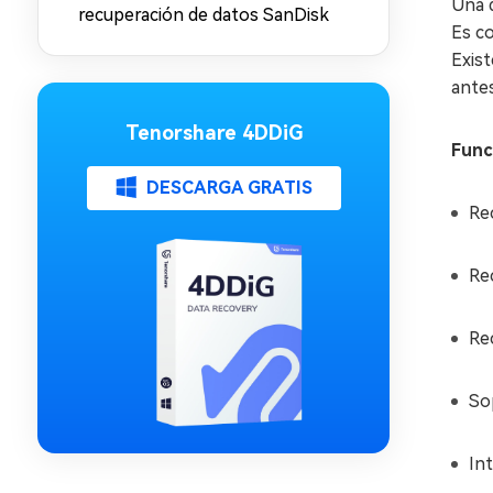
Una d
recuperación de datos SanDisk
Es co
Exist
ante
Tenorshare 4DDiG
Func
DESCARGA GRATIS
Re
Re
Re
So
Int