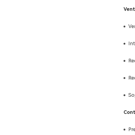
Vent
Ver
Int
Re
Re
So
Cont
Pr