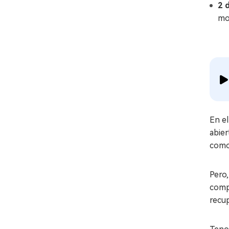
2 d
mo
En el
abie
como 
Pero,
comp
recu