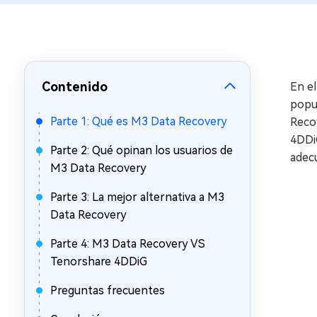
en minutos
Mac Boot Genius
Reparar problemas de Mac
gratis
Contenido
En el
popul
Parte 1: Qué es M3 Data Recovery
Recov
4DDiG
Parte 2: Qué opinan los usuarios de
adec
M3 Data Recovery
Parte 3: La mejor alternativa a M3
Data Recovery
Parte 4: M3 Data Recovery VS
Tenorshare 4DDiG
Preguntas frecuentes