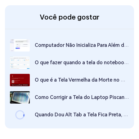
Você pode gostar
Computador Não Inicializa Para Além da Tela ASUS, O Que Fazer
O que fazer quando a tela do notebook fica preta | Lenovo, HP, Asus e Dell
O que é a Tela Vermelha da Morte no Windows 10 e Como Consertá-la?
Como Corrigir a Tela do Laptop Piscando: Um Guia Compreensivo
Quando Dou Alt Tab a Tela Fica Preta, Como Corrigir?