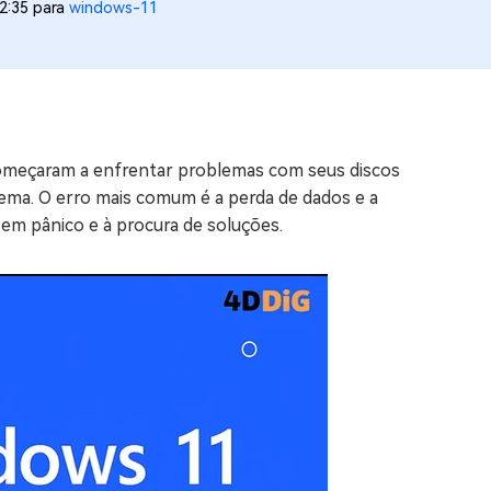
2:35 para
windows-11
os e limpar arquivos inúteis no Mac
us
indows em Minutos
omeçaram a enfrentar problemas com seus discos
rátis
ema. O erro mais comum é a perda de dados e a
tis
 em pânico e à procura de soluções.
 Checker
ão do Windows 11 Grátis