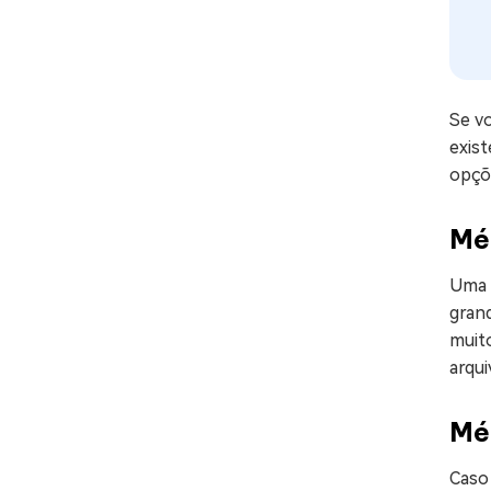
Se v
exis
opçõ
Mé
Uma 
grand
muito
arqui
Mé
Caso