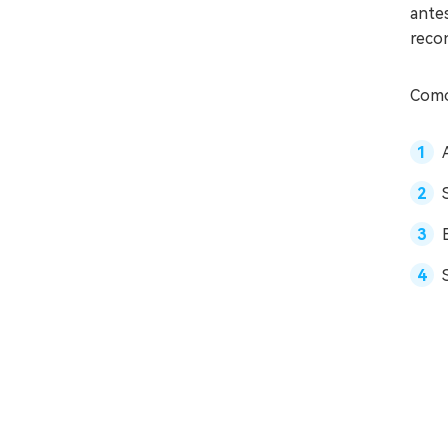
antes
recon
Como