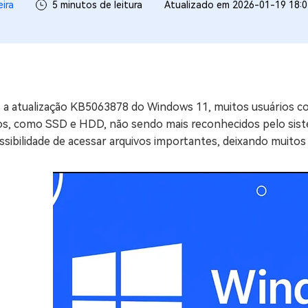
eira
5 minutos de leitura
Atualizado em 2026-01-19 18:0
ne/Android
Excluir arquivos duplicad
Mais Ferramentas
Windows Boot Geni
Corrigir Problemas de W
 a atualização KB5063878 do Windows 11, muitos usuários c
Mac Boot Genius
G
dos, como SSD e HDD, não sendo mais reconhecidos pelo sist
Corrigir Erros de Mac Grá
sibilidade de acessar arquivos importantes, deixando muitos
Windows 11 Upgrade
Verificador de Atualizaç