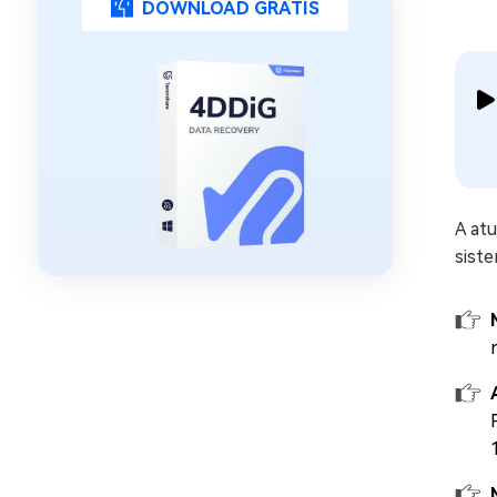
DOWNLOAD GRÁTIS
A at
siste