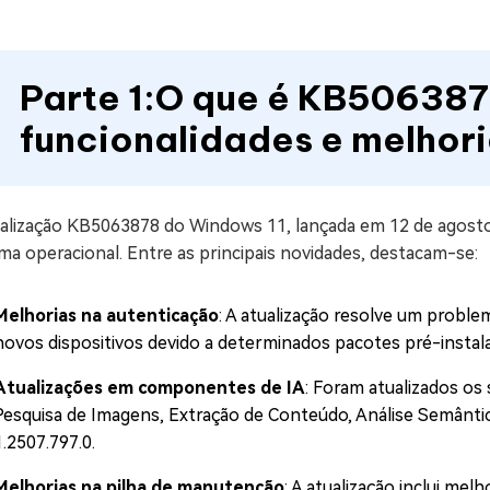
Parte 1:O que é KB50638
funcionalidades e melhor
ualização KB5063878 do Windows 11, lançada em 12 de agosto 
ma operacional. Entre as principais novidades, destacam-se:
Melhorias na autenticação
: A atualização resolve um proble
novos dispositivos devido a determinados pacotes pré-instal
Atualizações em componentes de IA
: Foram atualizados os 
Pesquisa de Imagens, Extração de Conteúdo, Análise Semânti
1.2507.797.0.
Melhorias na pilha de manutenção
: A atualização inclui mel