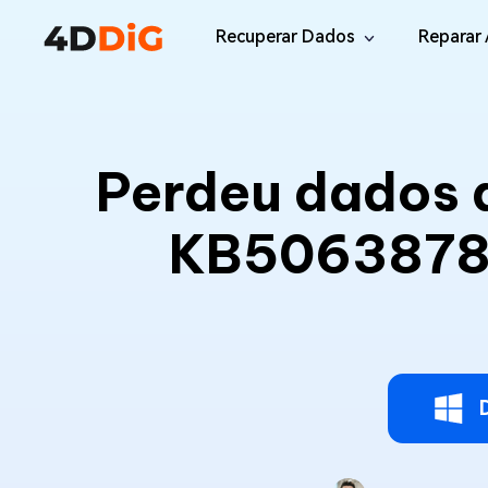
Recuperar Dados
Reparar 
Windows/Mac
Desktop
File R
Windows Data Recovery
Perdeu dados 
Recuperar Arquivos Apagados de Win
Reparar
Mac Data Recovery
Email 
KB5063878?
Recuperar Arquivos Apagados de Mac
Reparar
DLL Fi
iOS/Android
Corrigi
iPhone Data Recovery
Recuperar Dados Perdidos de iPhone/i
Online
Android Recovery
Online
Recuperar Arquivos no Android Sem Ro
Recuper
WhatsApp Recovery